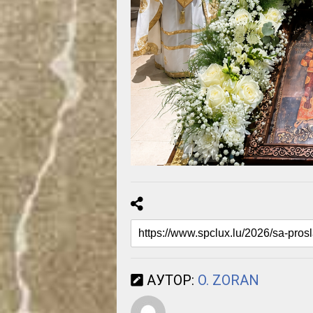
АУТОР:
O. ZORAN