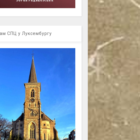
ам СПЦ у Луксембургу