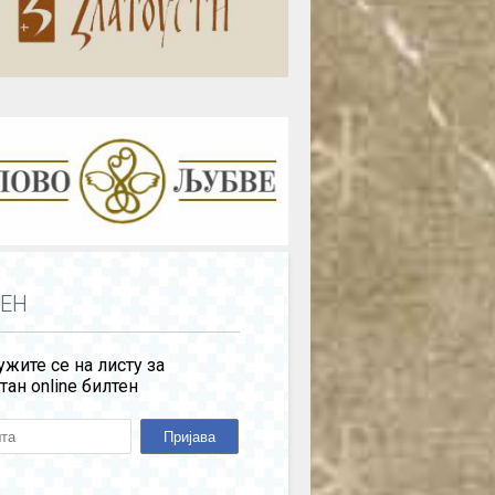
ЕН
жите се на листу за
тан online билтен