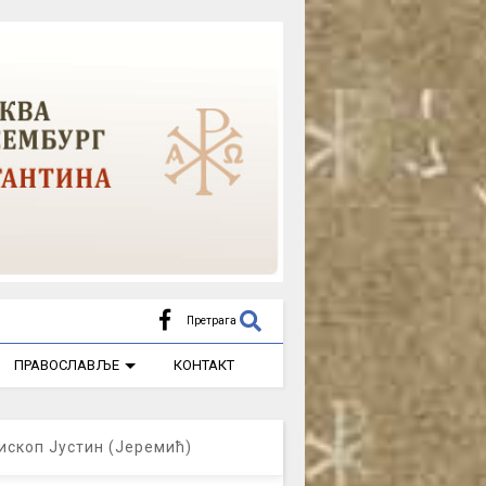
Претрага
ПРАВОСЛАВЉЕ
КОНТАКТ
ископ Јустин (Јеремић)