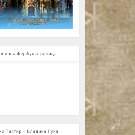
анична Фејсбук страница
хи Пастир – Владика Лука