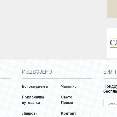
ИЗДВОЈЕНО
БИЛТ
Придру
Богослужења
Часопис
беспла
Поклоничка
Свето
путовања
Писмо
Линкови
Контакт