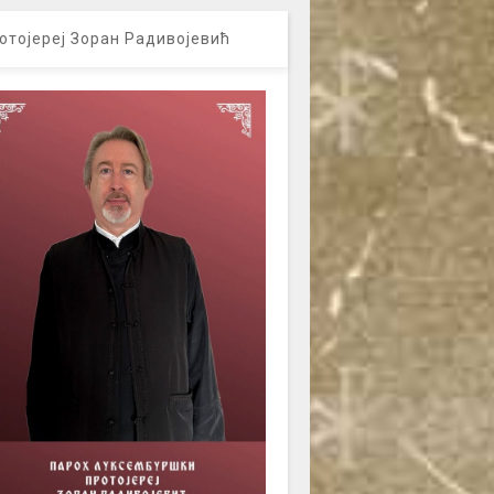
отојереј Зоран Радивојевић