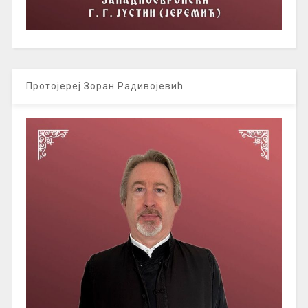
Протојереј Зоран Радивојевић