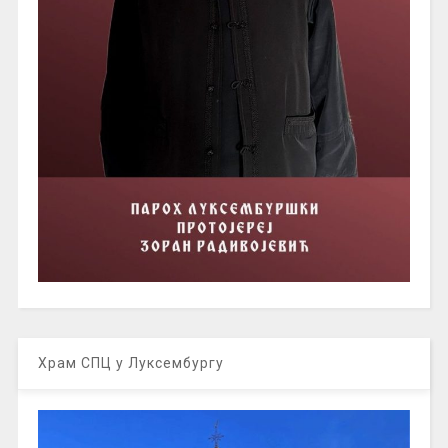
Храм СПЦ у Луксембургу