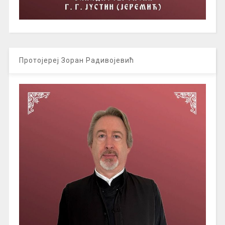
Протојереј Зоран Радивојевић