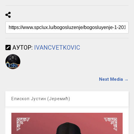
АУТОР:
IVANCVETKOVIC
Next Media →
Епископ Јустин (Јеремић)