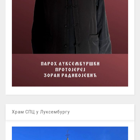
Храм СПЦ у Луксембургу