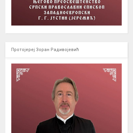
Протојереј Зоран Радивојевић