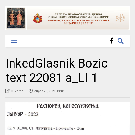
InkedGlasnik Bozic
text 22081 a_LI 1
O. Zoran
јануар 20, 2022 18:48