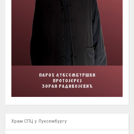
Храм СПЦ у Луксембургу