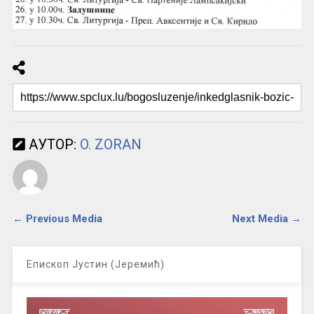
АУТОР:
O. ZORAN
← Previous Media
Next Media →
Епископ Јустин (Јеремић)