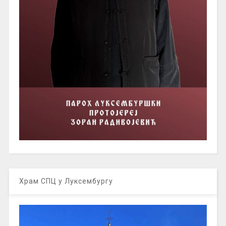
Храм СПЦ у Луксембургу