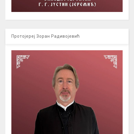
Протојереј Зоран Радивојевић