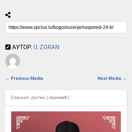
АУТОР:
O. ZORAN
← Previous Media
Next Media →
Епископ Јустин (Јеремић)