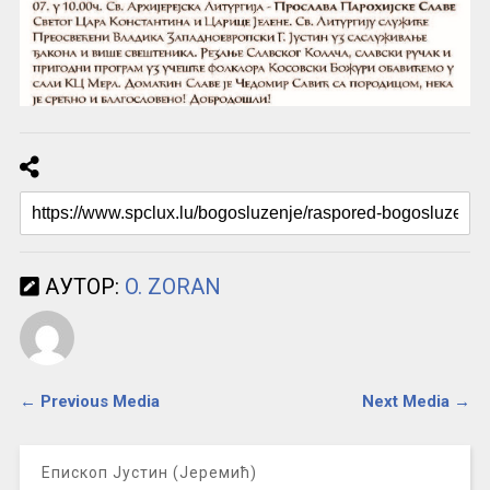
АУТОР:
O. ZORAN
← Previous Media
Next Media →
Епископ Јустин (Јеремић)