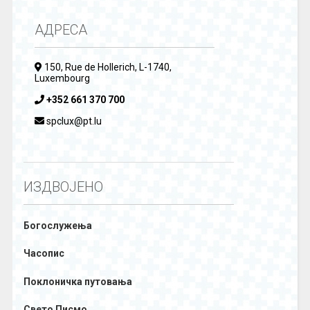
АДРЕСА
150, Rue de Hollerich, L-1740,
Luxembourg
+352 661 370 700
spclux@pt.lu
ИЗДВОЈЕНО
Богослужења
Часопис
Поклоничка путовања
Свето Писмо