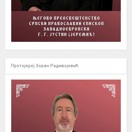
Протојереј Зоран Радивојевић