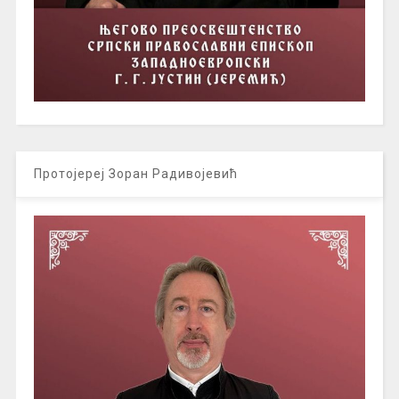
Протојереј Зоран Радивојевић