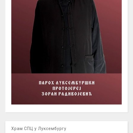
Храм СПЦ у Луксембургу