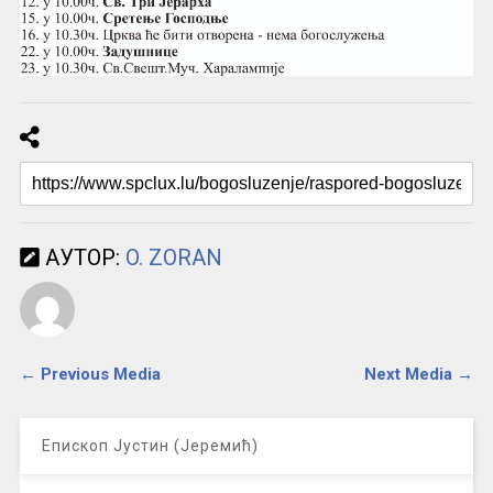
АУТОР:
O. ZORAN
← Previous Media
Next Media →
Епископ Јустин (Јеремић)