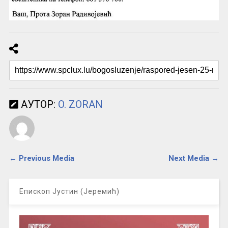
АУТОР:
O. ZORAN
← Previous Media
Next Media →
Епископ Јустин (Јеремић)