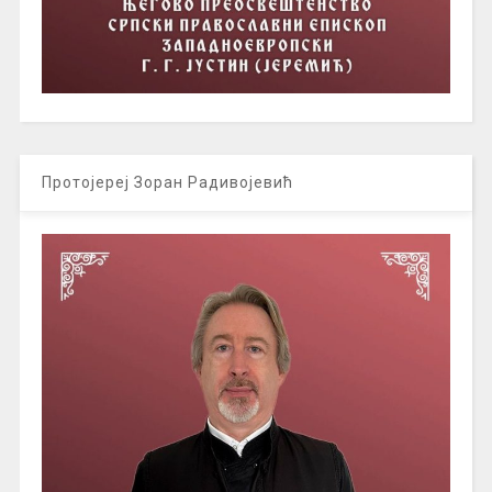
Протојереј Зоран Радивојевић