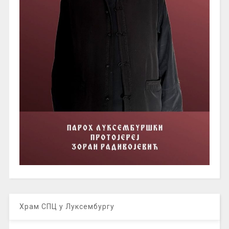
Храм СПЦ у Луксембургу