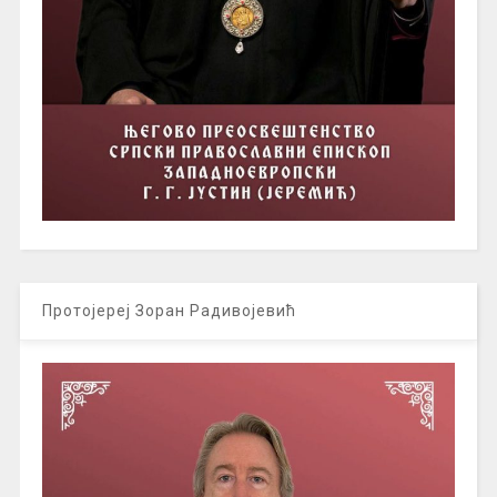
Протојереј Зоран Радивојевић