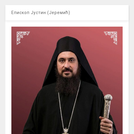
Епископ Јустин (Јеремић)