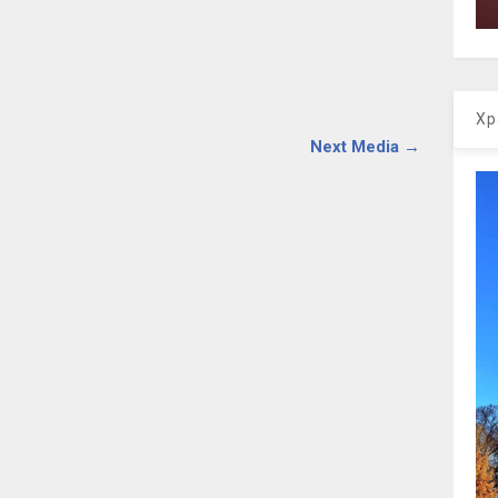
Хр
Next Media →