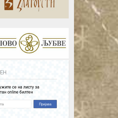
ЕН
жите се на листу за
тан online билтен