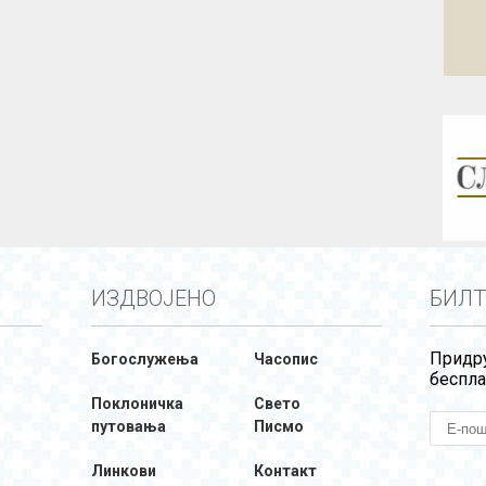
ИЗДВОЈЕНО
БИЛТ
Придру
Богослужења
Часопис
беспла
Поклоничка
Свето
путовања
Писмо
Линкови
Контакт