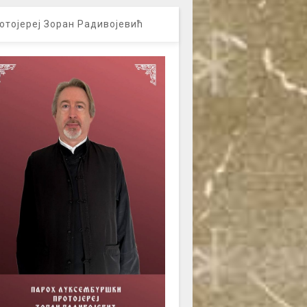
отојереј Зоран Радивојевић