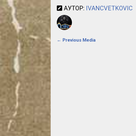
АУТОР:
IVANCVETKOVIC
← Previous Media