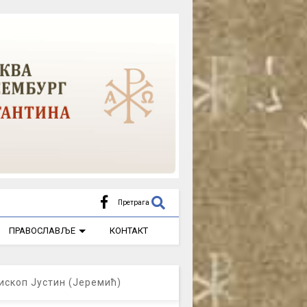
Претрага
ПРАВОСЛАВЉЕ
КОНТАКТ
ископ Јустин (Јеремић)