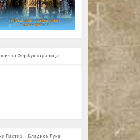
анична Фејсбук страница
хи Пастир – Владика Лука