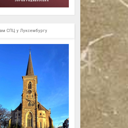
ам СПЦ у Луксембургу