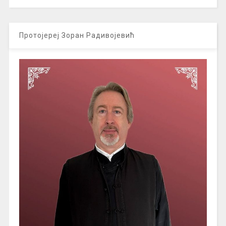
Протојереј Зоран Радивојевић