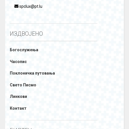
spclux@pt.lu
ИЗДВОЈЕНО
Богослужења
Часопис
Поклоничка путовања
Свето Писмо
Линкови
Контакт