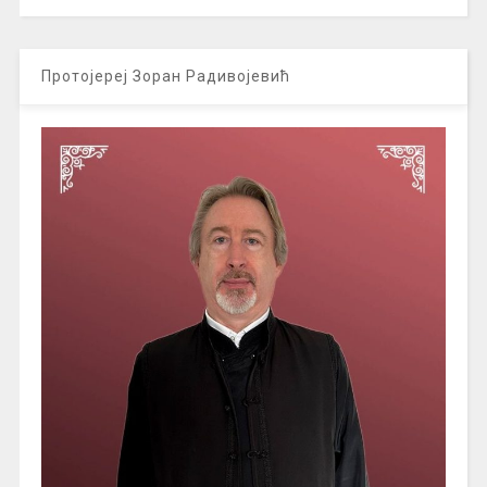
Протојереј Зоран Радивојевић