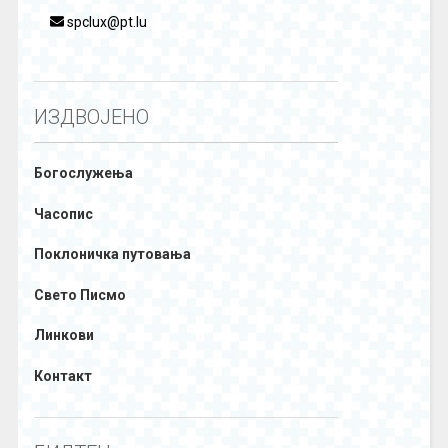
spclux@pt.lu
ИЗДВОЈЕНО
Богослужења
Часопис
Поклоничка путовања
Свето Писмо
Линкови
Контакт