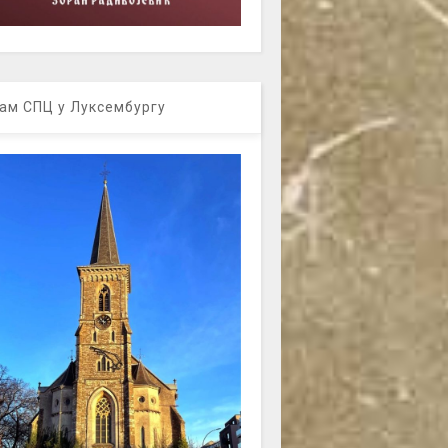
ам СПЦ у Луксембургу