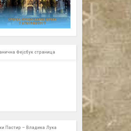
анична Фејсбук страница
хи Пастир – Владика Лука