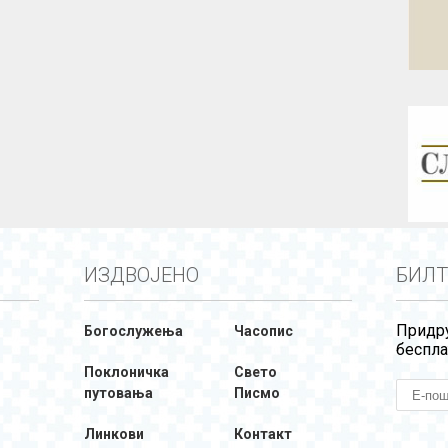
ИЗДВОЈЕНО
БИЛТ
Придру
Богослужења
Часопис
беспла
Поклоничка
Свето
путовања
Писмо
Линкови
Контакт