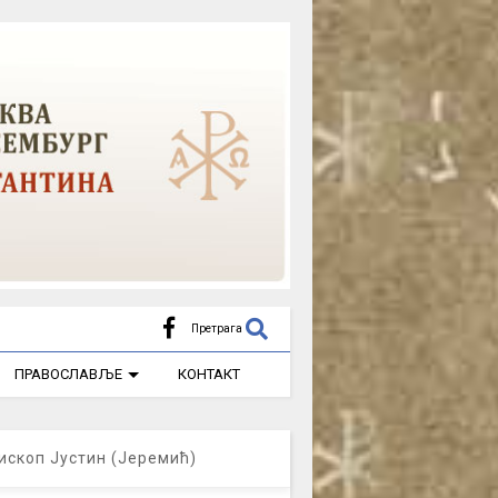
Претрага
ПРАВОСЛАВЉЕ
КОНТАКТ
ископ Јустин (Јеремић)