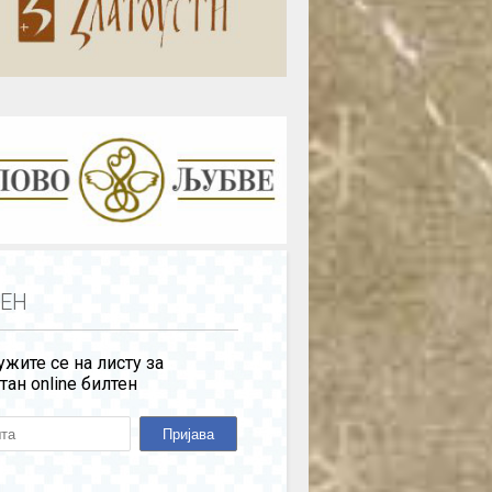
ЕН
жите се на листу за
тан online билтен