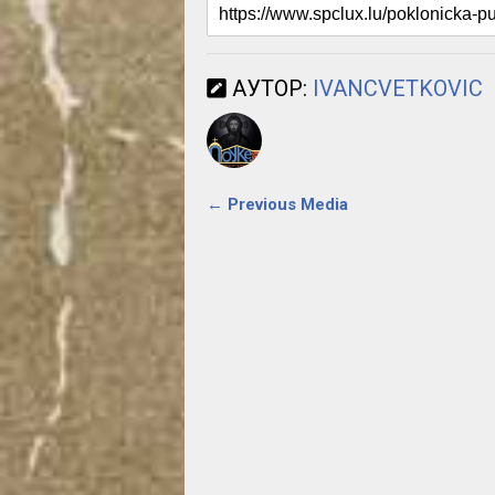
АУТОР:
IVANCVETKOVIC
← Previous Media