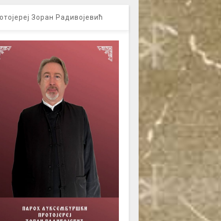
отојереј Зоран Радивојевић