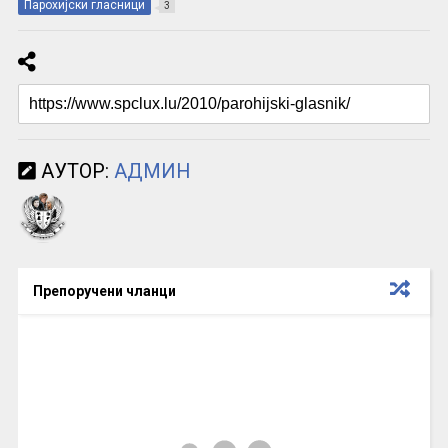
Парохијски гласници
3
АУТОР:
АДМИН
Препоручени чланци