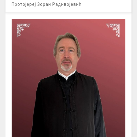
Протојереј Зоран Радивојевић