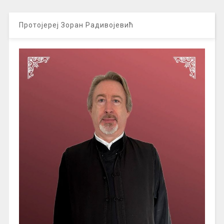
Протојереј Зоран Радивојевић