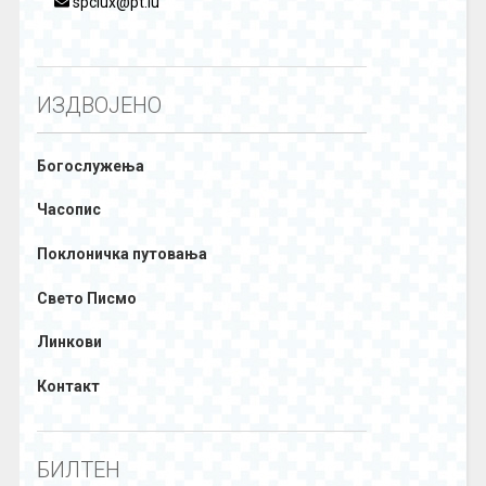
spclux@pt.lu
ИЗДВОЈЕНО
Богослужења
Часопис
Поклоничка путовања
Свето Писмо
Линкови
Контакт
БИЛТЕН