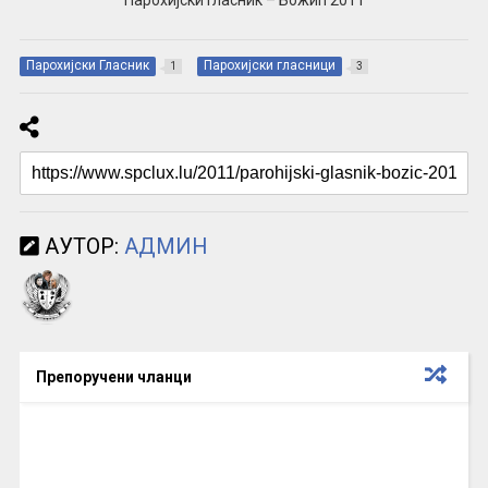
Парохијски Гласник – Божић 2011
Парохијски Гласник
Парохијски гласници
1
3
АУТОР:
АДМИН
Препоручени чланци