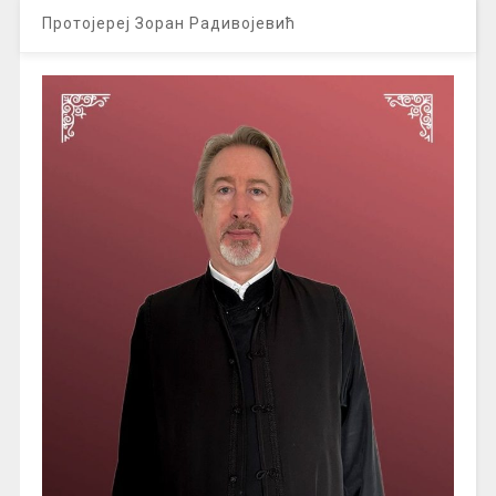
Протојереј Зоран Радивојевић