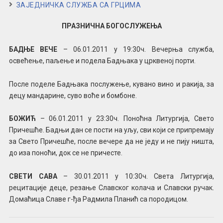
ЗАЈЕДНИЧКА СЛУЖБА СА ГРЦИМА
ПРАЗНИЧНА БОГОСЛУЖЕЊА
БАДЊЕ ВЕЧЕ
– 06.01.2011 у 19:30ч. Вечерња служба,
освећење, паљење и подела Бадњака у црквеној порти.
После поделе Бадњака послужење, кувано вино и ракија, за
децу мандарине, суво воће и бомбоне.
БОЖИЋ
– 06.01.2011 у 23:30ч. Поноћна Литургија, Свето
Причешће. Бадњи дан се пости на уљу, сви који се припремају
за Свето Причешће, после вечере да не једу и не пију ништа,
до иза поноћи, док се не причесте.
СВЕТИ САВА
– 30.01.2011 у 10:30ч. Света Литургија,
рецитације деце, резање Славског колача и Славски ручак.
Домаћица Славе г-ђа Радмила Планић са породицом.