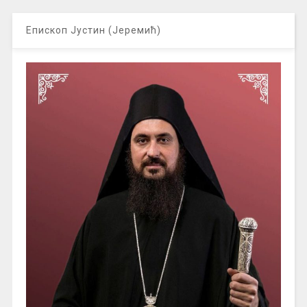
Епископ Јустин (Јеремић)