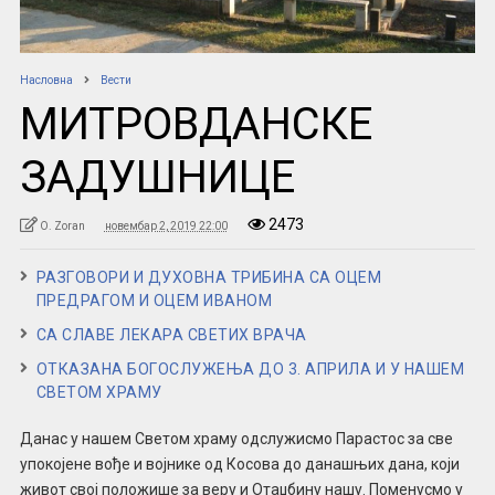
Насловна
Вести
МИТРОВДАНСКЕ
ЗАДУШНИЦЕ
2473
O. Zoran
новембар 2, 2019 22:00
РАЗГОВОРИ И ДУХОВНА ТРИБИНА СА ОЦЕМ
ПРЕДРАГОМ И ОЦЕМ ИВАНОМ
СА СЛАВЕ ЛЕКАРА СВЕТИХ ВРАЧА
ОТКАЗАНА БОГОСЛУЖЕЊА ДО 3. АПРИЛА И У НАШЕМ
СВЕТОМ ХРАМУ
Данас у нашем Светом храму одслужисмо Парастос за све
упокојене вође и војнике од Косова до данашњих дана, који
живот свој положише за веру и Отаџбину нашу. Поменусмо у