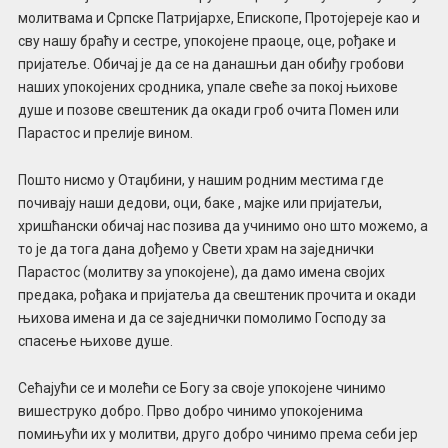
молитвама и Српске Патријархе, Епископе, Протојереје као и
сву нашу браћу и сестре, упокојене праоце, оце, рођаке и
пријатеље. Обичај је да се на данашњи дан обиђу гробови
наших упокојених сродника, упале свеће за покој њихове
душе и позове свештеник да окади гроб очита Помен или
Парастос и прелије вином.
Пошто нисмо у Отаџбини, у нашим родним местима где
почивају наши дедови, оци, баке , мајке или пријатељи,
хришћански обичај нас позива да учинимо оно што можемо, а
то је да тога дана дођемо у Свети храм на заједнички
Парастос (молитву за упокојене), да дамо имена својих
предака, рођака и пријатеља да свештеник прочита и окади
њихова имена и да се заједнички помолимо Господу за
спасење њихове душе.
Сећајући се и молећи се Богу за своје упокојене чинимо
вишеструко добро. Прво добро чинимо упокојенима
помињући их у молитви, друго добро чинимо према себи јер