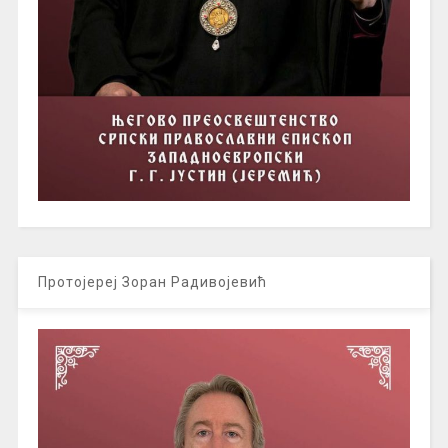
Протојереј Зоран Радивојевић