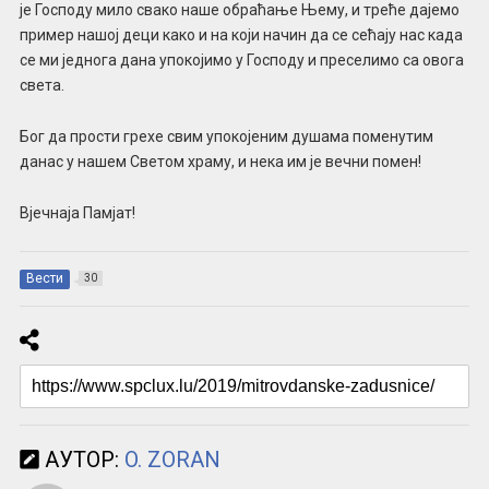
је Господу мило свако наше обраћање Њему, и треће дајемо
пример нашој деци како и на који начин да се сећају нас када
се ми једнога дана упокојимо у Господу и преселимо са овога
света.
Бог да прости грехе свим упокојеним душама поменутим
данас у нашем Светом храму, и нека им је вечни помен!
Вјечнаја Памјат!
Вести
30
АУТОР:
O. ZORAN