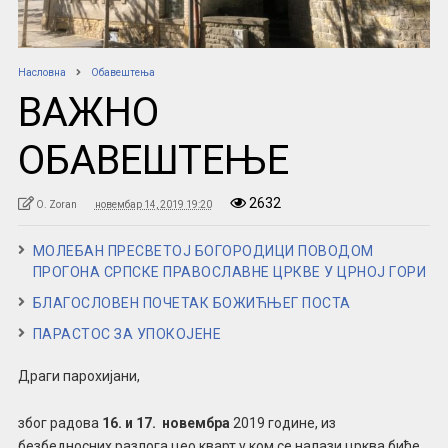
Насловна
Обавештења
ВАЖНО
ОБАВЕШТЕЊЕ
2632
O. Zoran
новембар 14, 2019 19:20
МОЛЕБАН ПРЕСВЕТОЈ БОГОРОДИЦИ ПОВОДОМ
ПРОГОНА СРПСКЕ ПРАВОСЛАВНЕ ЦРКВЕ У ЦРНОЈ ГОРИ
БЛАГОСЛОВЕН ПОЧЕТАК БОЖИЋЊЕГ ПОСТА
ПАРАСТОС ЗА УПОКОЈЕНЕ
Драги парохијани,
због радова
16. и 17. новембра
2019 године, из
безбедносних разлога цео кварт у ком се налази црква биће