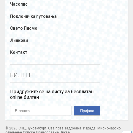
Часопис
Поклоничка путовања
Свето Писмо
Линкови
Контакт
БИЛТЕН
Придружите се на листу за бесплатан
online билтен
© 2026 СПЦ Луксембург. Сва прва задржана. Израда: Мисионарско
одељење Српске Православне Цркве.