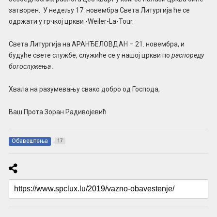
затворен. У недељу 17. новембра Света Литургија ће се
одржати у грчкој цркви -Weiler-La-Tour.
Света Литургија на АРАНЂЕЛОВДАН – 21. новембра, и
будуће свете службе, служиће се у нашој цркви по
распореду
богослужења .
Хвала на разумевању свако добро од Господа,
Ваш Прота Зоран Радивојевић
Обавештења
17