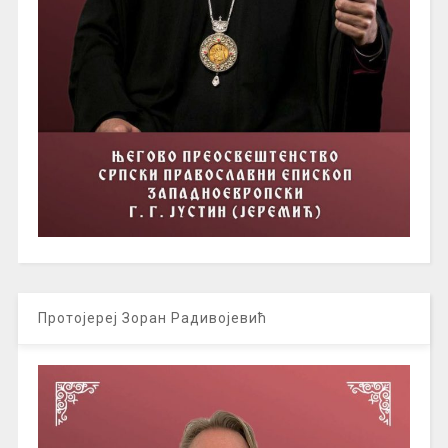
Протојереј Зоран Радивојевић