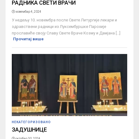
РАДНИКА СВЕТИ ВРАЧИ
новембар 4, 2024
У недељу 10. новембра после Свете Литургије лекари и
здравствени радници из Луксембуршке Парохије
прославиће своју Славу Свете Враче Козму и Дамјана [...]
Прочитај више
НЕКАТЕГОРИЗОВАНО
ЗАДУШНИЦЕ
октобар 30, 2024