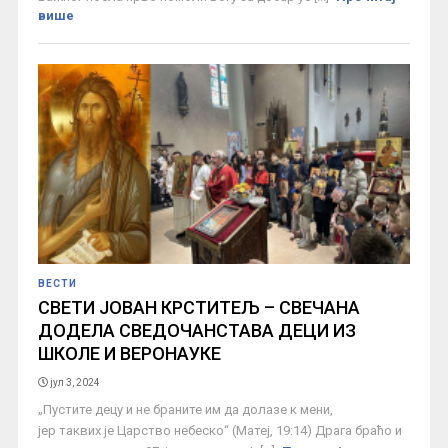
више
ВЕСТИ
СВЕТИ ЈОВАН КРСТИТЕЉ – СВЕЧАНА
ДОДЕЛА СВЕДОЧАНСТАВА ДЕЦИ ИЗ
ШКОЛЕ И ВЕРОНАУКЕ
јул 3, 2024
„Пустите децу и не браните им да долазе к мени,
јер таквих је Царство небеско“ (Матеј, 19:14) Драга браћо и