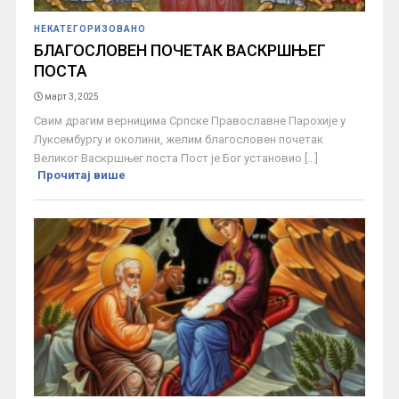
НЕКАТЕГОРИЗОВАНО
БЛАГОСЛОВЕН ПОЧЕТАК ВАСКРШЊЕГ
ПОСТА
март 3, 2025
Свим драгим верницима Српске Православне Парохије у
Луксембургу и околини, желим благословен почетак
Великог Васкршњег поста Пост је Бог установио [...]
Прочитај више