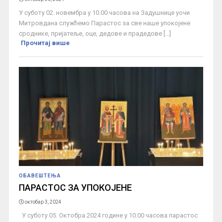
У суботу 02. новембра у 10.00 часова на Задушнице уочи
Митровдана служћемо Парастос за све наше упокојене
сроднике, пријатеље, оце, дедове и прадедове [...]
Прочитај више
ОБАВЕШТЕЊА
ПАРАСТОС ЗА УПОКОЈЕНЕ
октобар 3, 2024
У суботу 05. Октобра 2024 године у 10.00 часова парастос