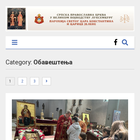
Category:
Обавештења
1
2
3