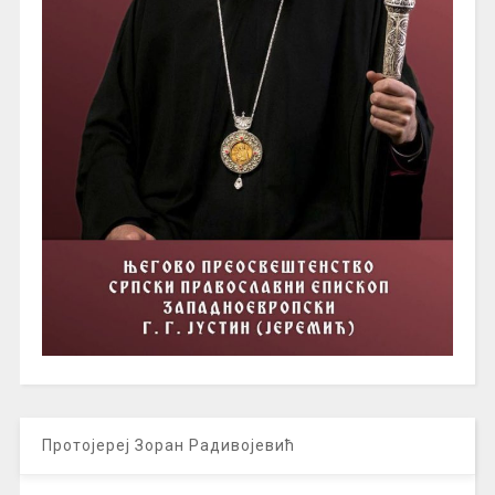
Протојереј Зоран Радивојевић