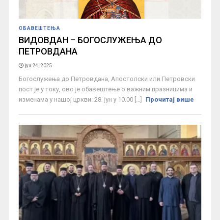
ОБАВЕШТЕЊА
ВИДОВДАН – БОГОСЛУЖЕЊА ДО
ПЕТРОВДАНА
јун 24, 2025
Богослужења до Петровдана, Апостолски или Петровски
пост је у току, ово је обавештење о важним празницима и
изменама у нашој цркви: 28. јун у 10.00 [...]
Прочитај више