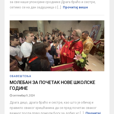
за све наше упокојене сроднике Драга браћо и сестре,
сетимо се на дан задушница с [...]
Прочитај више
ОБАВЕШТЕЊА
МОЛЕБАН ЗА ПОЧЕТАК НОВЕ ШКОЛСКЕ
ГОДИНЕ
септембар 9, 2024
Драга децо, драга браћо и сестре, као што је обичај и
правило сваког хришћанина да се пред почетак сваког
важног посла прво помоли Богу за добар ус [...]
Прочитај