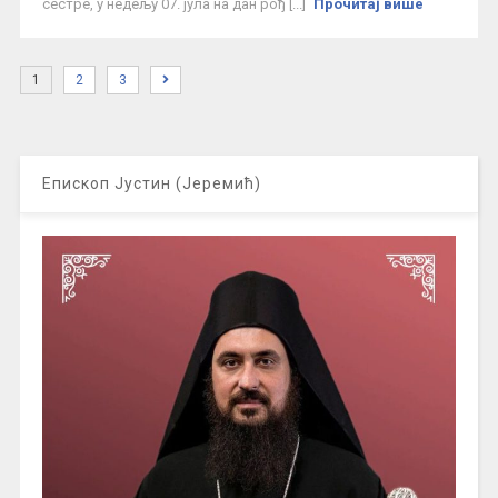
сестре, у недељу 07. јула на дан рођ [...]
Прочитај више
1
2
3
Епископ Јустин (Јеремић)