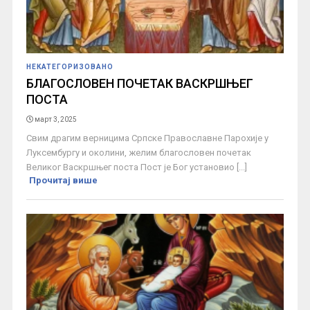
НЕКАТЕГОРИЗОВАНО
БЛАГОСЛОВЕН ПОЧЕТАК ВАСКРШЊЕГ
ПОСТА
март 3, 2025
Свим драгим верницима Српске Православне Парохије у
Луксембургу и околини, желим благословен почетак
Великог Васкршњег поста Пост је Бог установио [...]
Прочитај више