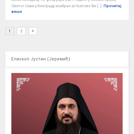
Светог Саве у Београду изабрао је Његово Ви [...]
Прочитај
више
1
2
Епископ Јустин (Јеремић)