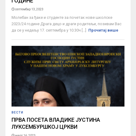
ГОДИНЕ
септембар 13, 2023
Молебан за ђаке и студенте за почетак нове школске
2023/24 године Драга децо и драги родитељи, позивам Вас
да се у недељу 17. септембра у 10.30ч [...]
Прочитај више
ВЕСТИ
ПРВА ПОСЕТА ВЛАДИКЕ ЈУСТИНА
ЛУКСЕМБУРШКОЈ ЦРКВИ
март 16, 2023