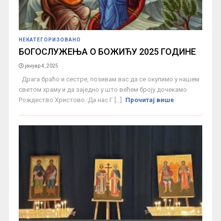
НЕКАТЕГОРИЗОВАНО
БОГОСЛУЖЕЊА О БОЖИЋУ 2025 ГОДИНЕ
јануар 4, 2025
Драга браћо и сестре, позивам вас да се окупимо у нашем
светом храму и да заједно у што већем броју дочекамо
Рождество Христово. Да нас Г [...]
Прочитај више