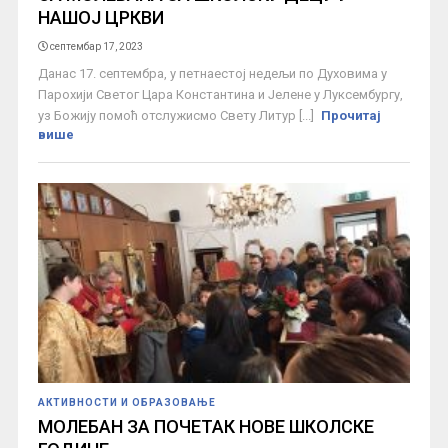
НАШОЈ ЦРКВИ
септембар 17, 2023
Данас 17. септембра, у петнаестој недељи по Духовима у
Парохији Светог Цара Константина и Јелене у Луксембургу,
уз Божију помоћ отслужисмо Свету Литур [...]
Прочитај
више
АКТИВНОСТИ И ОБРАЗОВАЊЕ
МОЛЕБАН ЗА ПОЧЕТАК НОВЕ ШКОЛСКЕ