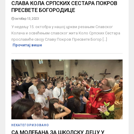
СЛАВА КОЛА СРПСКИХ СЕСТАРА ПОКРОВ
ПРЕСВЕТЕ БОГОРОДИЦЕ
октобар 13, 2023
У недељу 15. октобра у нашој цркви резањем Славског
Колача и освећењем славског жита Коло Српских Сестара
прославиће своју Славу Покров Пресвете Богор [...]
Прочитај више
НЕКАТЕГОРИЗОВАНО
СА МОЛЕБАНА ЗА ШКОЛСКУ ДЕЦУ У