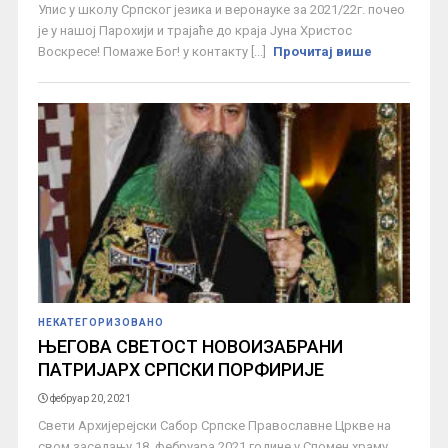
Упис у школу Српског језика и веронауке за 2021/22г. почео
је у нашој Парохији и трајаће до краја Јуна Христос
Воскресе! Помаже Бог! у контакту [...]
Прочитај више
НЕКАТЕГОРИЗОВАНО
ЊЕГОВА СВЕТОСТ НОВОИЗАБРАНИ
ПАТРИЈАРХ СРПСКИ ПОРФИРИЈЕ
фебруар 20, 2021
Свети Архијерејски Сабор Српске Православне Цркве на
свом заседању 18. фебруара 2021 године у Спомен храму