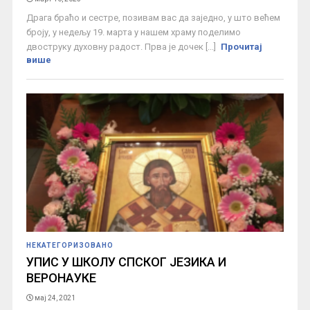
Драга браћо и сестре, позивам вас да заједно, у што већем
броју, у недељу 19. марта у нашем храму поделимо
двоструку духовну радост. Прва је дочек [...]
Прочитај
више
НЕКАТЕГОРИЗОВАНО
УПИС У ШКОЛУ СПСКОГ ЈЕЗИКА И
ВЕРОНАУКЕ
мај 24, 2021