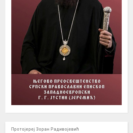
Протојереј Зоран Радивојевић