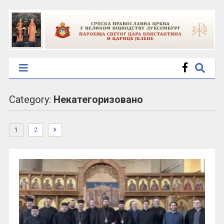
Category:
Некатегоризовано
1
2