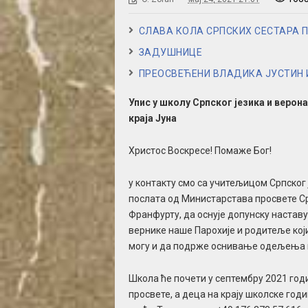
СЛАВА КОЛА СРПСКИХ СЕСТАРА 
ЗАДУШНИЦЕ
ПРЕОСВЕЋЕНИ ВЛАДИКА ЈУСТИН 
Упис у школу Српског језика и веронау
краја Јуна
Христос Воскресе! Помаже Бог!
у контакту смо са учитељицом Српског
послата од Министарстава просвете Ср
Франфурту, да оснује допунску наставу
вернике наше Парохије и родитеље који 
могу и да подрже оснивање одељења пр
Школа ће почети у септембру 2021 год
просвете, а деца на крају школске годи