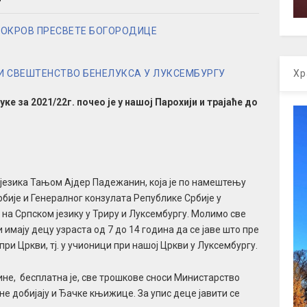
ПОКРОВ ПРЕСВЕТЕ БОГОРОДИЦЕ
Хр
И СВЕШТЕНСТВО БЕНЕЛУКСА У ЛУКСЕМБУРГУ
ке за 2021/22г. почео је у нашој Парохији и трајаће до
 језика Тањом Ајдер Падежанин, која је по намештењу
бије и Генералног конзулата Републике Србије у
 на Српском језику у Триру и Луксембургу. Молимо све
имају децу узраста од 7 до 14 година да се јаве што пре
и Цркви, тј. у учионици при нашој Цркви у Луксембургу.
ине, бесплатна је, све трошкове сноси Министарство
не добијају и Ђачке књижице. За упис деце јавити се