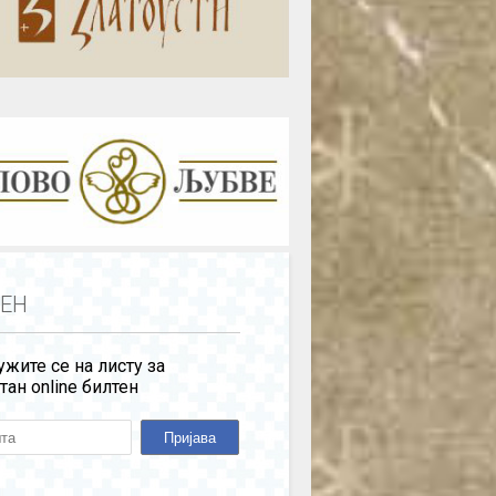
ЕН
жите се на листу за
тан online билтен