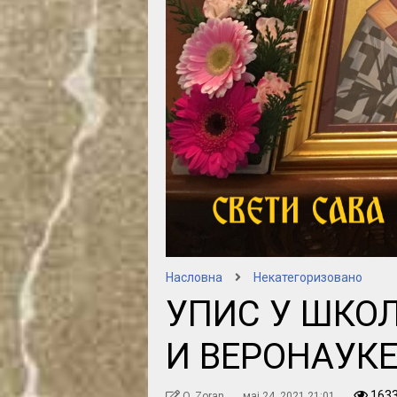
Насловна
Некатегоризовано
УПИС У ШКОЛ
И ВЕРОНАУК
163
O. Zoran
мај 24, 2021 21:01