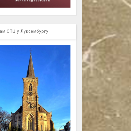
ам СПЦ у Луксембургу