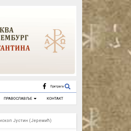
Претрага
ПРАВОСЛАВЉЕ
КОНТАКТ
ископ Јустин (Јеремић)