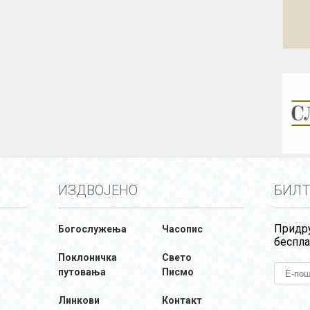
ИЗДВОЈЕНО
БИЛТ
Придру
Богослужења
Часопис
беспла
Поклоничка
Свето
путовања
Писмо
Линкови
Контакт