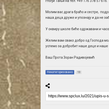
гпођи Тањи на тел. +49 176 378 57 616.
Молим вас драга браћо и сестре, подр
наша деца друже и упознају и да не заб
У оквиру школе биће одржавани и часо
Желим вам свако добро од Господа мол
успемо за добробит наше деце и наше 
Ваш Прота Зоран Радивојевић
Некатегоризовано
13