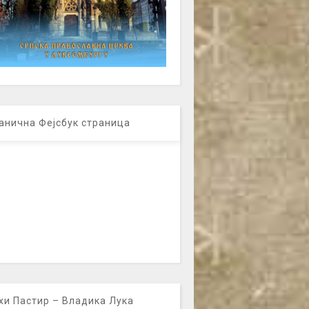
анична Фејсбук страница
хи Пастир – Владика Лука