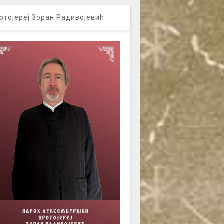
отојереј Зоран Радивојевић