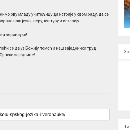
жимо ову младу учитељицу да истраје у свом раду, да се
ораве наш језик, веру, културу и историју.
ви веронауке!
ећи се да уз Божију помоћ и наш заједнички труд
Зв
Српске заједнице!
Ти