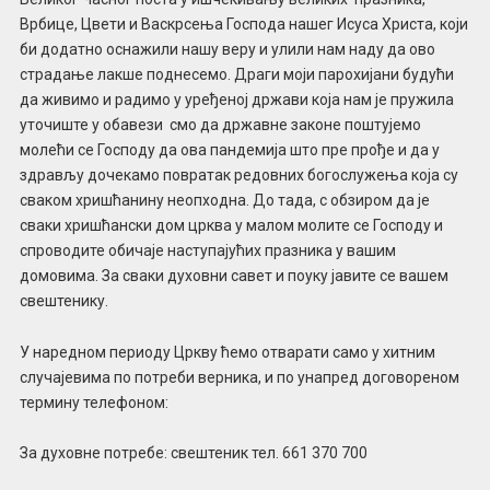
Врбице, Цвети и Васкрсења Господа нашег Исуса Христа, који
би додатно оснажили нашу веру и улили нам наду да ово
страдање лакше поднесемо. Драги моји парохијани будући
да живимо и радимо у уређеној држави која нам је пружила
уточиште у обавези смо да државне законе поштујемо
молећи се Господу да ова пандемија што пре прође и да у
здрављу дочекамо повратак редовних богослужења која су
сваком хришћанину неопходна. До тада, с обзиром да је
сваки хришћански дом црква у малом молите се Господу и
спроводите обичаје наступајућих празника у вашим
домовима. За сваки духовни савет и поуку јавите се вашем
свештенику.
У наредном периоду Цркву ћемо отварати само у хитним
случајевима по потреби верника, и по унапред договореном
термину телефоном:
За духовне потребе: свештеник тел. 661 370 700