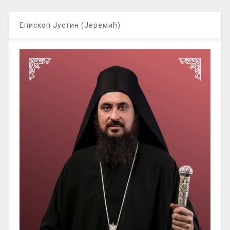
Епископ Јустин (Јеремић)