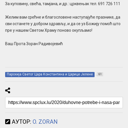
За куповину, свећа, тамјана, и др.: црквењак тел. 691 726 111
Желим вам срећне и благословене наступајуће празнике, да
сви останете у добром здрављу, и да се уз Божију помоћ што
пре у нашем Светом Храму поново окупљамо!
Ваш Прота Зоран Радивојевић
Парохија Светог Цара Константина и Царице Јелене
61
АУТОР:
O. ZORAN