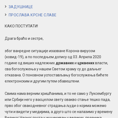
ЗАДУШНИЦЕ
ПРОСЛАВА КРСНЕ СЛАВЕ
КАКО ПОСТУПАТИ!
Драга браћо и сестре,
због ванредне ситуације изазване Корона-вирусом
(ковид-19), а по последњем допису од 03. Априла 2020
године од виших надлежних
државних
и
црквених
власти,
сва богослужења у нашем Светом храму су до даљњег
отказана. О поновном успостављању богослужења бићете
електронским и другим путем обавештени.
Свима нама верним хришћанима, и то не само у Луксембургу
или Србији него у васцелом свету овакво стање тешко пада,
прво због свакодневног страдања људи о којима можемо
чути и видети у медијима, а друго што се налазимо у времену
Великог Часног поста у ишчекивању великих празника,