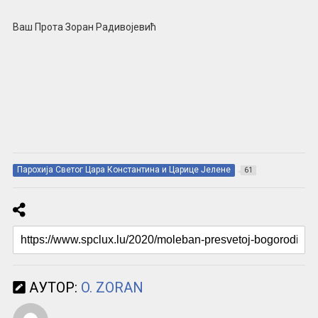
Ваш Прота Зоран Радивојевић
Парохија Светог Цара Константина и Царице Јелене
61
АУТОР:
O. ZORAN