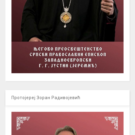
Протојереј Зоран Радивојевић