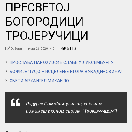
ПРЕСВЕТОЈ
БОГОРОДИЦИ
ТРОЈЕРУЧИЦИ
6113
O. Zoran
март 26, 2020 14:01
ПРОСЛАВА ПАРОХИЈСКЕ СЛАВЕ У ЛУКСЕМБУРГУ
БОЖИЈЕ ЧУДО – ИСЦЕЛЕЊЕ ИГОРА ВУКАДИНОВИЋА!
СВЕТИ АРХАНГЕЛ МИХАИЛО
Радуј се Помоћнице наша, која нам
помажеш иконом својом ,“Тројеручицом“!