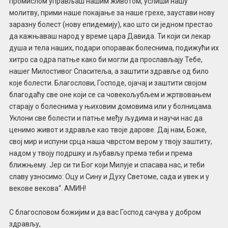
промислом управљаш нашим животом, услиши нашу
молитву, прими наше покајање за наше грехе, заустави нову
заразну болест (нову епидемију), као што си једном престао
да кажњаваш народ у време цара Давида. Ти који си лекар
душа и тела наших, подари опоравак болеснима, подижући их
хитро са одра патње како би могли да прослављају Тебе,
нашег Милостивог Спаситеља, а заштити здравље од било
које болести. Благослови, Господе, ојачај и заштити својом
благодаћу све оне који се са човекољубљем и жртвовањем
старају о болеснима у њиховим домовима или у болницама.
Уклони све болести и патње међу људима и научи нас да
ценимо живот и здравље као твоје дарове. Дај нам, Боже,
свој мир и испуни срца наша чврстом вером у твоју заштиту,
надом у твоју подршку и љубављу према теби и према
ближњему. Јер си ти Бог који Милује и спасава нас, и теби
славу узносимо: Оцу и Сину и Духу Светоме, сада и увек и у
векове векова“. АМИН!
С благословом божијим и да вас Господ сачува у добром
здрављу,