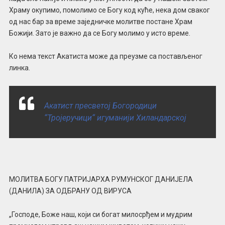
Храму окупимо, помолимо се Богу код куће, нека дом сваког
од нас бар за време заједничке молитве постане Храм
Божији. Зато је важно да се Богу молимо у исто време.
Ко нема текст Акатиста може да преузме са постављеног
линка.
Акатист пресветој Богородици
“Тројеручици“ игуманији Хиландарској
МОЛИТВА БОГУ ПАТРИЈАРХА РУМУНСКОГ ДАНИЈЕЛА
(ДАНИЛА) ЗА ОДБРАНУ ОД ВИРУСА
„Господе, Боже наш, који си богат милосрђем и мудрим