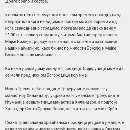
Драга браћо и сестре,
у овом за цео свет смутном и тешком времену нападнути од
непријатеља кога не видимо а против кога се боримо и од
кога свакодневно страдамо, позивам вас да свако вече у
21.00 сат, свако у свом дому, читамо Акатист пред иконом
Мајке Божије Тројеручице, за наше спасење и за спасење
наших најмилијих, како би нас по милости Божијој и Мајке
Божије ово зло мимоишло.
Ко нема у свом дому икону Богородице Тројеручице може да
се моли пред иконом Богородице коју има.
Икона Пресвете Богородице Тројеручице налази се у
манастиру Хиландару, у цркви на игуманском трону, она је
Игуманија и заштитница манастира Хиландара, а пошто је
Хиландар Света Српска Лавра, заштитница је и свих Срба.
Свака Православна хришћанска породица је црква у малом, и
када зло наиђе и нисмо у могућности да се у нашем Светом