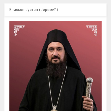
Епископ Јустин (Јеремић)