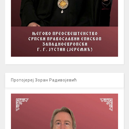
Протојереј Зоран Радивојевић