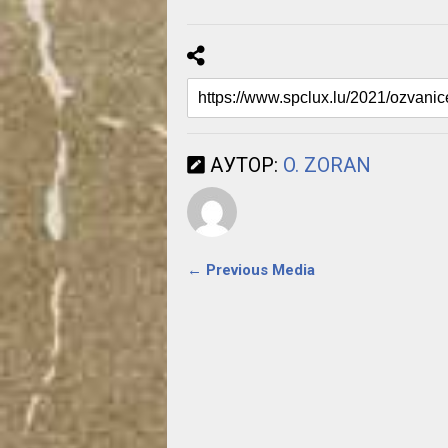
АУТОР:
O. ZORAN
← Previous Media