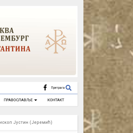
Претрага
ПРАВОСЛАВЉЕ
КОНТАКТ
ископ Јустин (Јеремић)