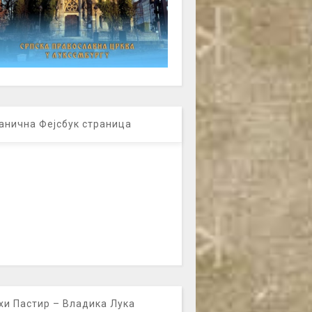
анична Фејсбук страница
хи Пастир – Владика Лука