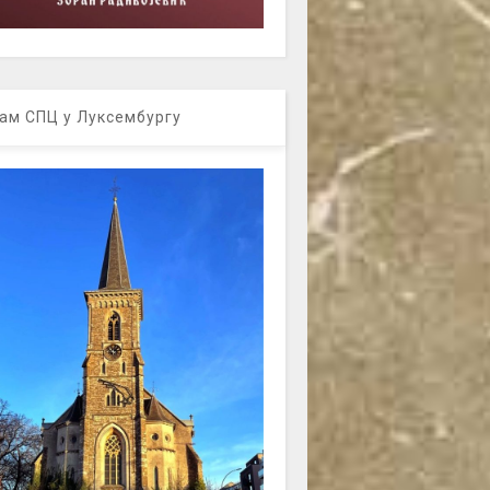
ам СПЦ у Луксембургу