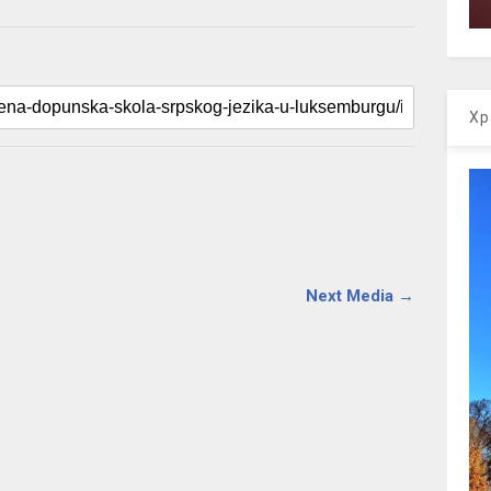
Хр
Next Media →