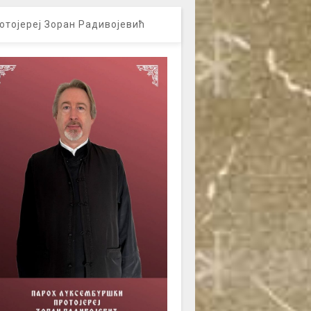
отојереј Зоран Радивојевић