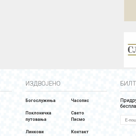
ИЗДВОЈЕНО
БИЛТ
Придру
Богослужења
Часопис
беспла
Поклоничка
Свето
путовања
Писмо
Линкови
Контакт