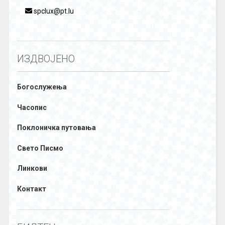
spclux@pt.lu
ИЗДВОЈЕНО
Богослужења
Часопис
Поклоничка путовања
Свето Писмо
Линкови
Контакт