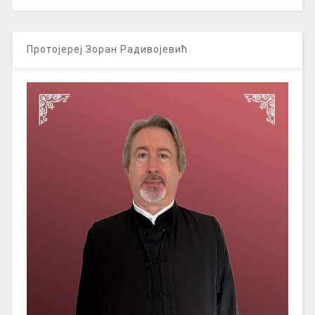
Протојереј Зоран Радивојевић