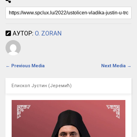
АУТОР:
O. ZORAN
← Previous Media
Next Media →
Епископ Јустин (Јеремић)