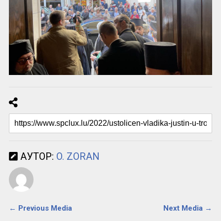
АУТОР:
O. ZORAN
← Previous Media
Next Media →