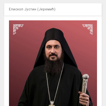
Епископ Јустин (Јеремић)