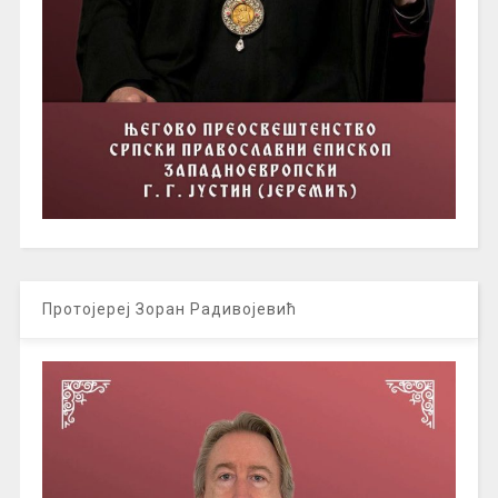
Протојереј Зоран Радивојевић