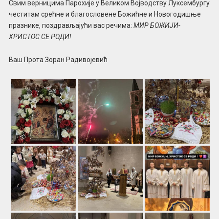
Свим верницима Парохије у Великом Војводству Луксембургу
честитам срећне и благословене Божићне и Новогодишње
празнике, поздрављајући вас речима:
МИР БОЖИЈИ-
ХРИСТОС СЕ РОДИ!
Ваш Прота Зоран Радивојевић