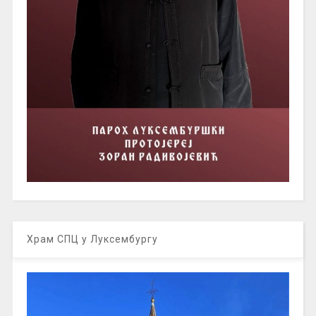
Храм СПЦ у Луксембургу