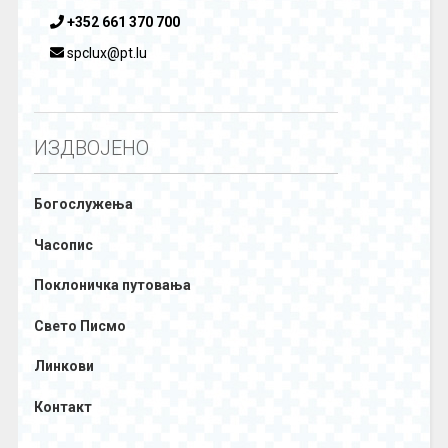
+352 661 370 700
spclux@pt.lu
ИЗДВОЈЕНО
Богослужења
Часопис
Поклоничка путовања
Свето Писмо
Линкови
Контакт