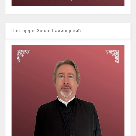
Протојереј Зоран Радивојевић