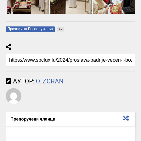
Празнична Богослужења
47
АУТОР:
O. ZORAN
Препоручени чланци