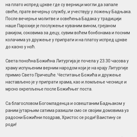
на плато испред цркве где су верници могли да запале
свеће, прате вечерњу службу, и учествују у ложењу Бадњака.
После вечерње молитве и освећења Бадака у традицији
наше Парохије је послужење куваним вином, грејаном
ракијом, соковима за децу, сувим воћем бонбонама и посним
колачима уз дружење у припрати и на платоу испред цркве
до касно у ноћ.
Света поноћна Божићна Литургија је почела у 23.30 часова у
храму испуњеним верним народом који је на крају Литургије
примио Свето Причешће. Честитање Божића и дружење
настављено је у припрати храма, као и ломљење чеснице и
мрсно окрепљење после Божићњег поста.
Са благословом Богомладенца и освештаним Бадњаком у
раним јутарњим сатима разишли смо се својим домовима уз
радосни Божићни поздрав, Христос се роди! Ваистину се
роди!