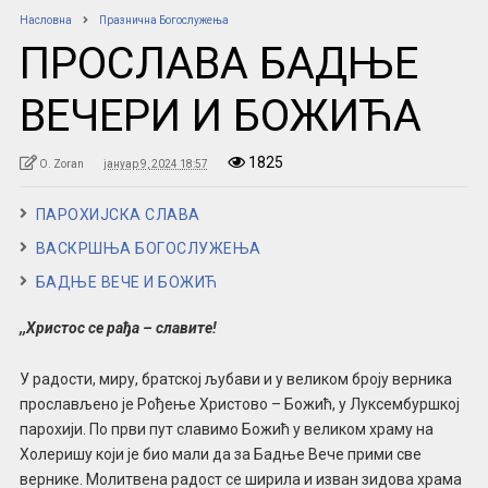
Насловна
Празнична Богослужења
ПРОСЛАВА БАДЊЕ
ВЕЧЕРИ И БОЖИЋА
1825
O. Zoran
јануар 9, 2024 18:57
ПАРОХИЈСКА СЛАВА
ВАСКРШЊА БОГОСЛУЖЕЊА
БАДЊЕ ВЕЧЕ И БОЖИЋ
,,Христос се рађа – славите!
У радости, миру, братској љубави и у великом броју верника
прослављено је Рођење Христово – Божић, у Луксембуршкој
парохији. По први пут славимо Божић у великом храму на
Холеришу који је био мали да за Бадње Вече прими све
вернике. Молитвена радост се ширила и изван зидова храма