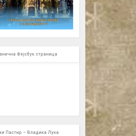
анична Фејсбук страница
хи Пастир – Владика Лука