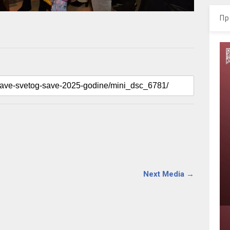
Пр
Next Media →