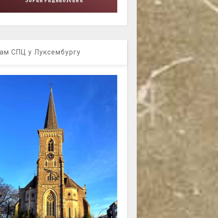
ам СПЦ у Луксембургу