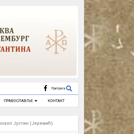
Претрага
ПРАВОСЛАВЉЕ
КОНТАКТ
ископ Јустин (Јеремић)