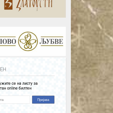
ЕН
жите се на листу за
тан online билтен