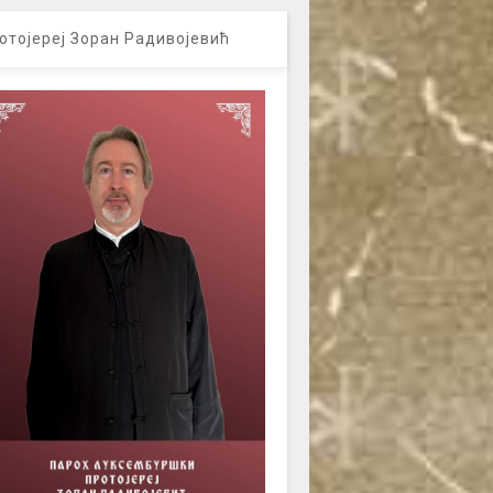
отојереј Зоран Радивојевић