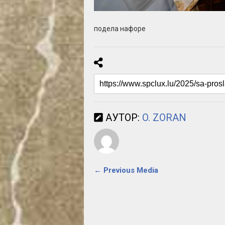
подела нафоре
АУТОР:
O. ZORAN
← Previous Media