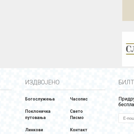
ИЗДВОЈЕНО
БИЛТ
Придру
Богослужења
Часопис
беспла
Поклоничка
Свето
путовања
Писмо
Линкови
Контакт