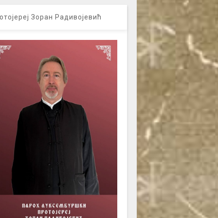
отојереј Зоран Радивојевић