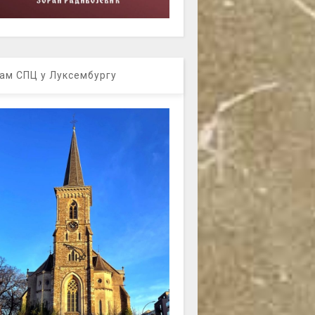
ам СПЦ у Луксембургу