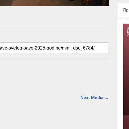
Пр
Next Media →