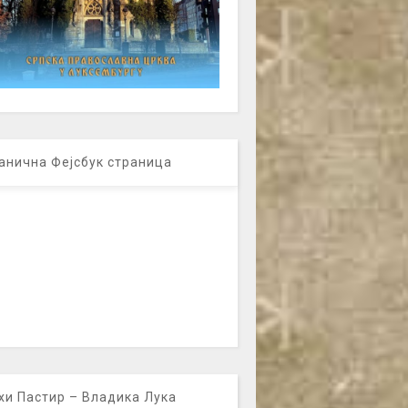
анична Фејсбук страница
хи Пастир – Владика Лука