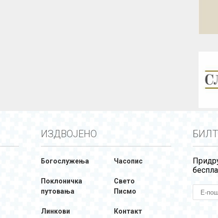
ИЗДВОЈЕНО
БИЛТ
Придру
Богослужења
Часопис
беспла
Поклоничка
Свето
путовања
Писмо
Линкови
Контакт