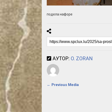
подела нафоре
АУТОР:
O. ZORAN
← Previous Media