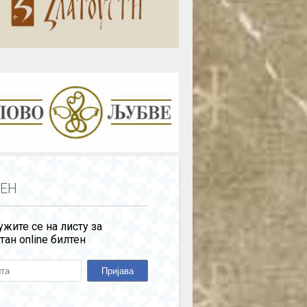
ЕН
жите се на листу за
тан online билтен