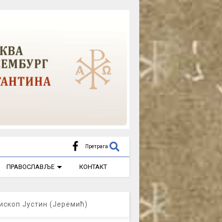
Претрага
ПРАВОСЛАВЉЕ
КОНТАКТ
ископ Јустин (Јеремић)