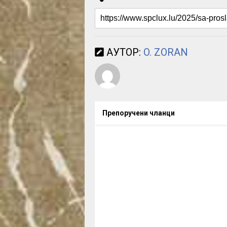
АУТОР:
O. ZORAN
Препоручени чланци