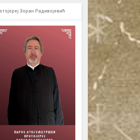
отојереј Зоран Радивојевић