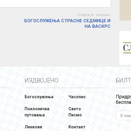
Старији чланак
БОГОСЛУЖЕЊА СТРАСНЕ СЕДМИЦЕ И
НА ВАСКРС
ИЗДВОЈЕНО
БИЛТ
Придру
Богослужења
Часопис
беспла
Поклоничка
Свето
путовања
Писмо
Линкови
Контакт