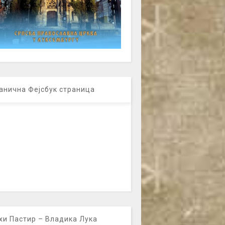
анична Фејсбук страница
хи Пастир – Владика Лука