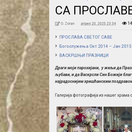
СА ПРОСЛАВЕ
1
O. Zoran
април 20, 2025 23:34
ПРОСЛАВА СВЕТОГ САВЕ
Богослужења Окт 2014 – Јан 2015
ВАСКРШЊИ ПРАЗНИЦИ
Драги моји парохијани, у жељи да Праз
љубави, и да Васкрсли Син Божији бла
најрадоснијим хришћанским поздраво
Галерија фотографија из нашег храма 