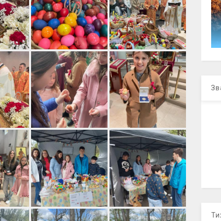
Зв
Ти