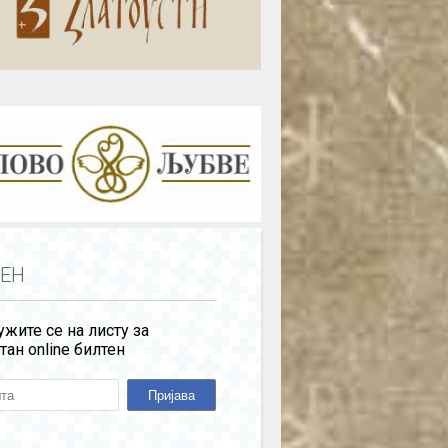
ЕН
жите се на листу за
тан online билтен