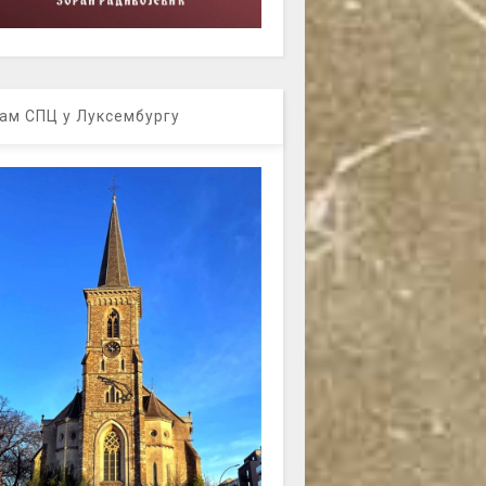
ам СПЦ у Луксембургу