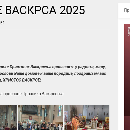
 ВАСКРСА 2025
Пр
451
нике Христовог Васкрсења прославите у радости, миру,
гослови Ваше домове и ваше породице, поздрављам вас
м, ХРИСТОС ВАСКРСЕ!
са прославе Празника Васкрсења: