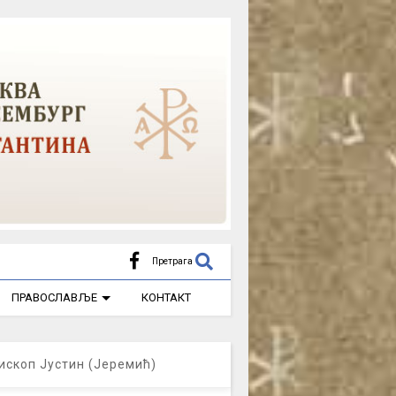
Претрага
ПРАВОСЛАВЉЕ
КОНТАКТ
ископ Јустин (Јеремић)