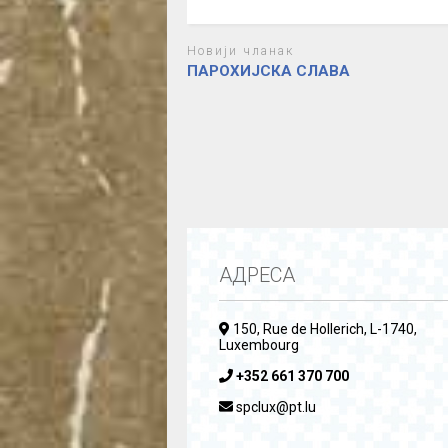
Новији чланак
ПАРОХИЈСКА СЛАВА
АДРЕСА
150, Rue de Hollerich, L-1740,
Luxembourg
+352 661 370 700
spclux@pt.lu