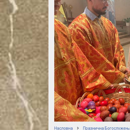
Насловна
Празнична Богослужењ