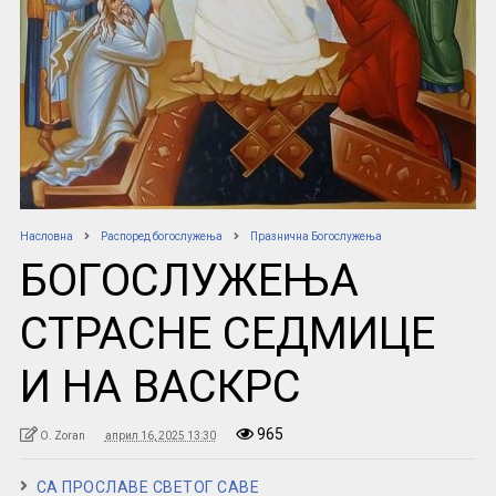
Насловна
Распоред богослужења
Празнична Богослужења
БОГОСЛУЖЕЊА
СТРАСНЕ СЕДМИЦЕ
И НА ВАСКРС
965
O. Zoran
април 16, 2025 13:30
СА ПРОСЛАВЕ СВЕТОГ САВЕ