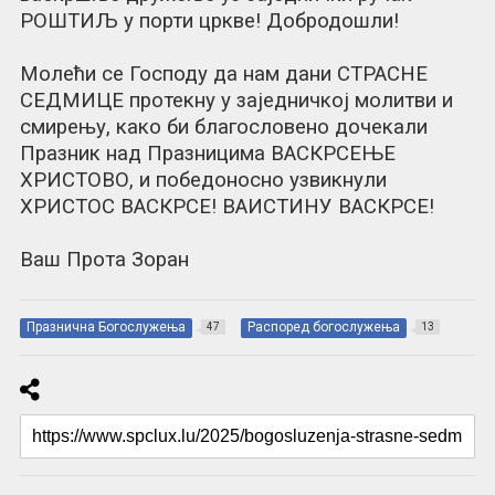
РОШТИЉ у порти цркве! Добродошли!
Молећи се Господу да нам дани СТРАСНЕ
СЕДМИЦЕ протекну у заједничкој молитви и
смирењу, како би благословено дочекали
Празник над Празницима ВАСКРСЕЊЕ
ХРИСТОВО, и победоносно узвикнули
ХРИСТОС ВАСКРСЕ! ВАИСТИНУ ВАСКРСЕ!
Ваш Прота Зоран
Празнична Богослужења
Распоред богослужења
47
13