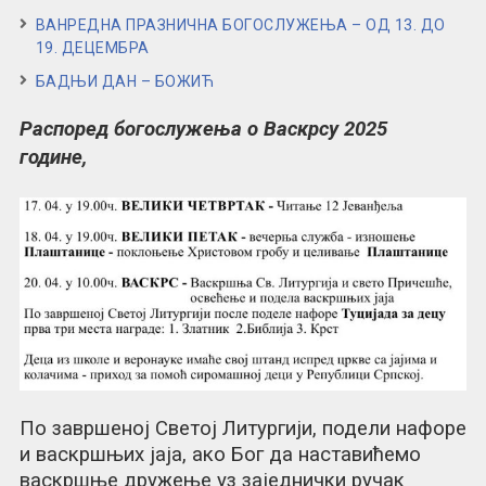
ВАНРЕДНА ПРАЗНИЧНА БОГОСЛУЖЕЊА – ОД 13. ДО
19. ДЕЦЕМБРА
БАДЊИ ДАН – БОЖИЋ
Распоред богослужења о Васкрсу 2025
године,
По завршеној Светој Литургији, подели нафоре
и васкршњих јаја, ако Бог да наставићемо
васкршње дружење уз заједнички ручак