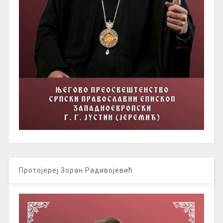
Протојереј Зоран Радивојевић