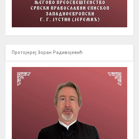
Протојереј Зоран Радивојевић