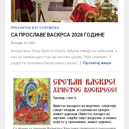
ПРАЗНИЧНА БОГОСЛУЖЕЊА
СА ПРОСЛАВЕ ВАСКРСА 2026 ГОДИНЕ
април 14, 2026
Васкрсење Твоје Христе Спасе, анђели певају на небесима, и
нас на земљи удостоји да чистим срцем, Тебе славимо. У
радости празника Васкрсења у вели [...]
Прочитај више