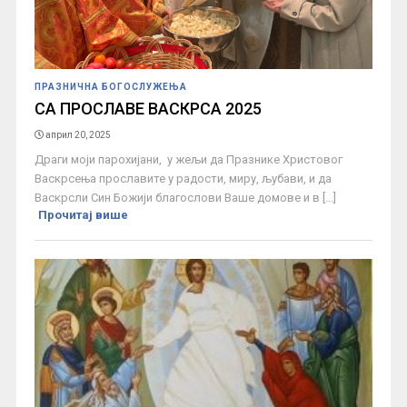
ПРАЗНИЧНА БОГОСЛУЖЕЊА
СА ПРОСЛАВЕ ВАСКРСА 2025
април 20, 2025
Драги моји парохијани, у жељи да Празнике Христовог
Васкрсења прославите у радости, миру, љубави, и да
Васкрсли Син Божији благослови Ваше домове и в [...]
Прочитај више