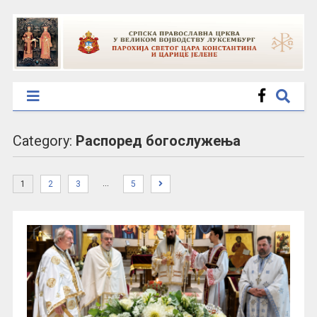
Category:
Распоред богослужења
…
1
2
3
5