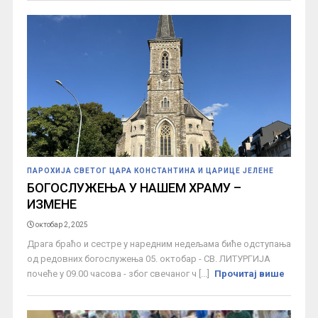
ПАРОХИЈА СВЕТОГ ЦАРА КОНСТАНТИНА И ЦАРИЦЕ ЈЕЛЕНЕ
БОГОСЛУЖЕЊА У НАШЕМ ХРАМУ –
ИЗМЕНЕ
октобар 2, 2025
Драга браћо и сестре у наредним недељама биће одступања
од редовних богослужења 05. октобар - СВ. ЛИТУРГИЈА
почеће у 09.00 часова - због свечаног ч [...]
Прочитај више