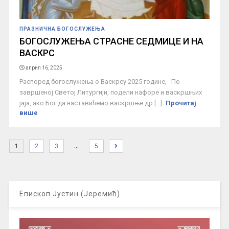
ПРАЗНИЧНА БОГОСЛУЖЕЊА
БОГОСЛУЖЕЊА СТРАСНЕ СЕДМИЦЕ И НА
ВАСКРС
април 16, 2025
Распоред богослужења о Васкрсу 2025 године, По
завршеној Светој Литургији, подели нафоре и васкршњих
јаја, ако Бог да наставићемо васкршње др [...]
Прочитај
више
…
1
2
3
5
Епископ Јустин (Јеремић)