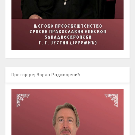
Протојереј Зоран Радивојевић