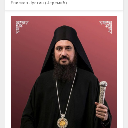
Епископ Јустин (Јеремић)