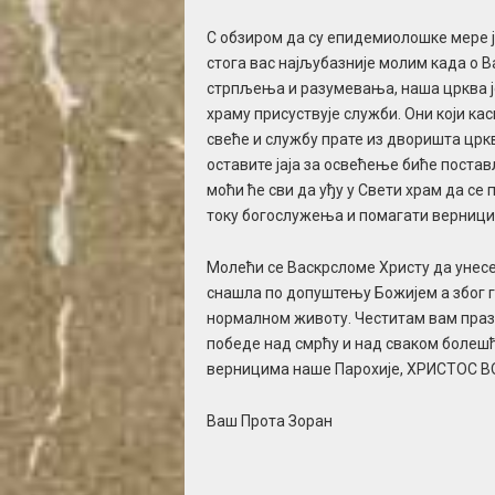
С обзиром да су епидемиолошке мере јо
стога вас најљубазније молим када о 
стрпљења и разумевања, наша црква је
храму присуствује служби. Они који кас
свеће и службу прате из дворишта црк
оставите јаја за освећење биће постав
моћи ће сви да уђу у Свети храм да се
току богослужења и помагати верници
Молећи се Васкрсломе Христу да унесе 
снашла по допуштењу Божијем а због г
нормалном животу. Честитам вам праз
победе над смрћу и над сваком болешћ
верницима наше Парохије, ХРИСТОС В
Ваш Прота Зоран