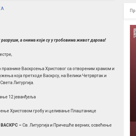
КА
Пр
 разруши, а онима који су у гробовима живот дарова!
естре,
о празнике Васкрсења Христовог са отвореним храмом и
жења која претходе Васкрсу, на Велики Четрвртак и
Света Литургија.
ање 12 јеванђеља
ење Христовом гробу и целивање Плаштанице
– ВАСКРС –
Св. Литургија и Причешће верних; освећење