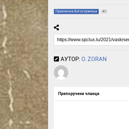
Празнична Богослужења
47
АУТОР:
O. ZORAN
Препоручени чланци