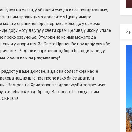
ш увек на снази, у обавези смо да их се придржавамо,
Васкшњим празницима долазите у Цркву имајте
 мала и ограничен број верника може да у самоме
није дођу могу да уђу у свети храм, целивају икону, упале
Хр
ве преко озвучења. Столови на којима можете да
љени и у дворишту. За Свето Причешће при крају службе
 причесте. Редари из црквеног одбора ће водити ред у
ма. Хвала вам на разумевању!
радост у ваше домове, а да ова болест која нас је
рехова наших што пре прође како би се вратили
ник Васкрсења Христовог поздрављајући вас речима
у, желећи свако добро од Васкрслог Господа свим
ОСКРЕСЕ!