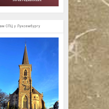
ам СПЦ у Луксембургу