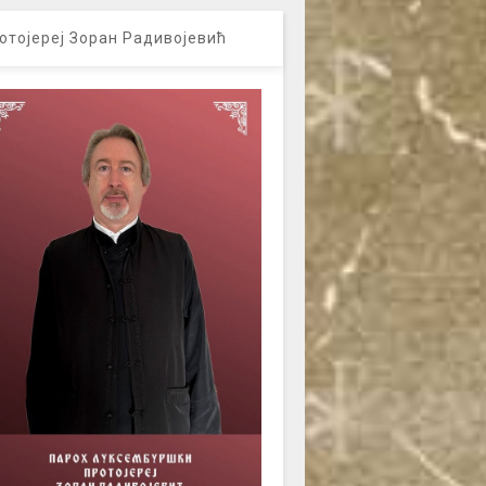
отојереј Зоран Радивојевић