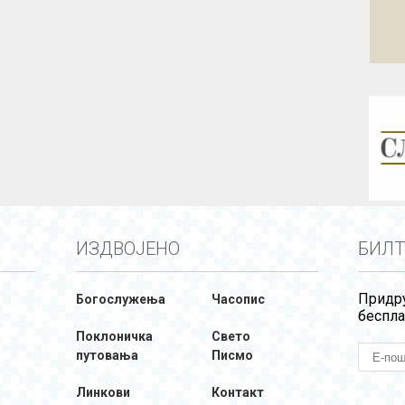
ИЗДВОЈЕНО
БИЛТ
Придру
Богослужења
Часопис
беспла
Поклоничка
Свето
путовања
Писмо
Линкови
Контакт