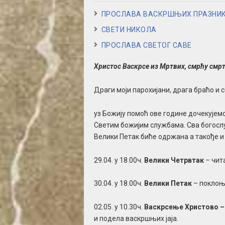
ПРОСЛАВА ВАСКРШЊИХ ПРАЗНИ
СВЕТИ НИКОЛА
ПРОСЛАВА СВЕТОГ САВЕ
Христос Васкрсе из Мртвих, смрћу смрт
Драги моји парохијани, драга браћо и с
уз Божију помоћ ове године дочекујем
Светим божијим службама. Сва богослу
Велики Петак биће одржана а такође и 
29.04. у 18.00ч.
Велики Четрвтак
– чит
30.04. у 18.00ч.
Велики Петак
– поклоњ
02.05. у 10.30ч.
Васкрсење Христово 
и подела васкршњих јаја.