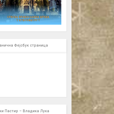
анична Фејсбук страница
хи Пастир – Владика Лука