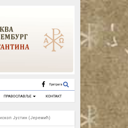
Претрага
ПРАВОСЛАВЉЕ
КОНТАКТ
ископ Јустин (Јеремић)