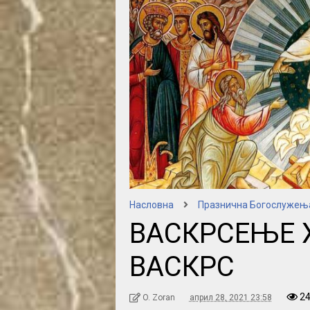
Насловна
Празнична Богослужењ
ВАСКРСЕЊЕ 
ВАСКРС
2
O. Zoran
април 28, 2021 23:58