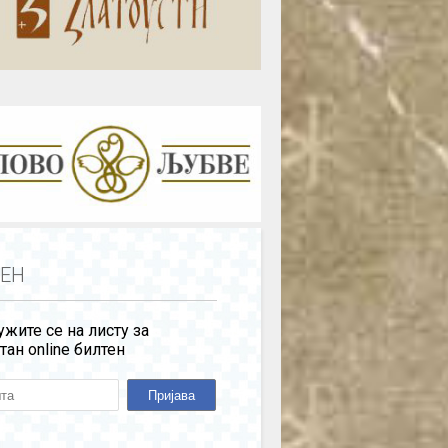
ЕН
жите се на листу за
тан online билтен