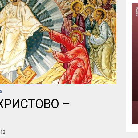
а
ХРИСТОВО –
418