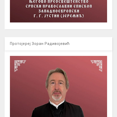
Протојереј Зоран Радивојевић