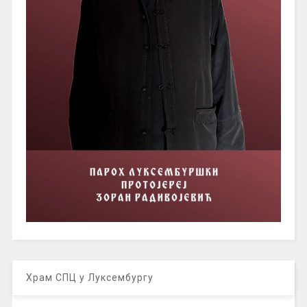
Храм СПЦ у Луксембургу