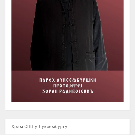
Храм СПЦ у Луксембургу