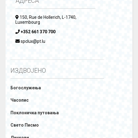
АДРЕСА
150, Rue de Hollerich, L-1740,
Luxembourg
+352 661 370 700
spclux@pt.lu
ИЗДВОЈЕНО
Богослужења
Часопис
Поклоничка путовања
Свето Писмо
Линкови