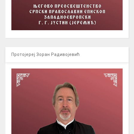
Протојереј Зоран Радивојевић