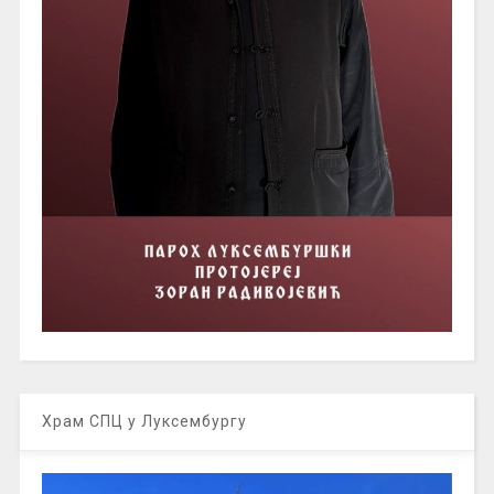
Храм СПЦ у Луксембургу