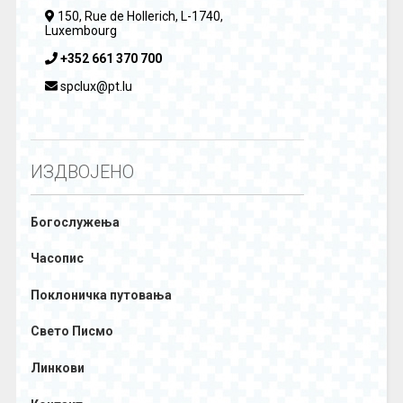
150, Rue de Hollerich, L-1740,
Luxembourg
+352 661 370 700
spclux@pt.lu
ИЗДВОЈЕНО
Богослужења
Часопис
Поклоничка путовања
Свето Писмо
Линкови