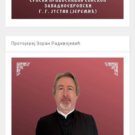
Протојереј Зоран Радивојевић