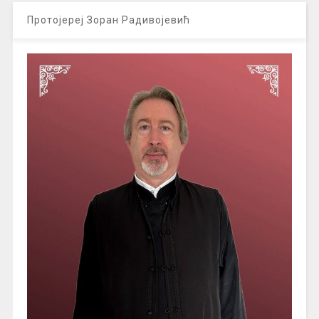
Протојереј Зоран Радивојевић