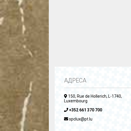
АДРЕСА
150, Rue de Hollerich, L-1740,
Luxembourg
+352 661 370 700
spclux@pt.lu