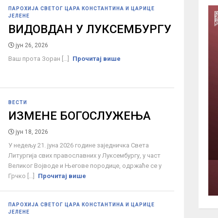
ПАРОХИЈА СВЕТОГ ЦАРА КОНСТАНТИНА И ЦАРИЦЕ
ЈЕЛЕНЕ
ВИДОВДАН У ЛУКСЕМБУРГУ
јун 26, 2026
Ваш прота Зоран [...]
Прочитај више
ВЕСТИ
ИЗМЕНЕ БОГОСЛУЖЕЊА
јун 18, 2026
У недељу 21. јуна 2026 године заједничка Света
Литургија свих православних у Луксембургу, у част
Великог Војводе и Његове породице, одржаће се у
Грчко [...]
Прочитај више
ПАРОХИЈА СВЕТОГ ЦАРА КОНСТАНТИНА И ЦАРИЦЕ
ЈЕЛЕНЕ