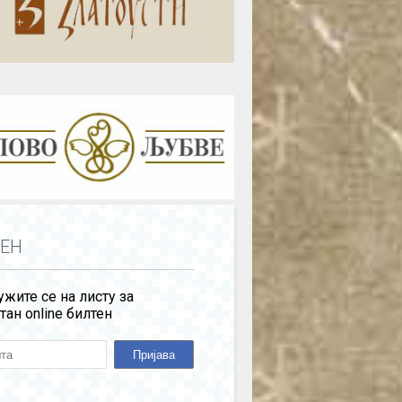
ЕН
жите се на листу за
тан online билтен