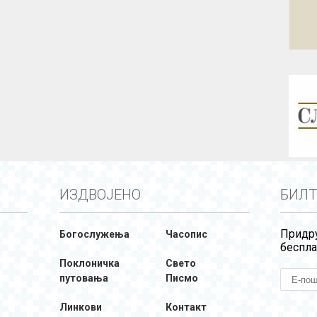
ИЗДВОЈЕНО
БИЛТ
Придру
Богослужења
Часопис
беспла
Поклоничка
Свето
путовања
Писмо
Линкови
Контакт