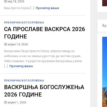
мај 18, 2026
Ваш прота Зоран [...]
Прочитај више
ПРАЗНИЧНА БОГОСЛУЖЕЊА
Хр
СА ПРОСЛАВЕ ВАСКРСА 2026
ГОДИНЕ
април 14, 2026
Васкрсење Твоје Христе Спасе, анђели певају на
небесима, и нас на земљи удостоји да чистим срцем,
Тебе славимо. У радости празника Васкрсења у вели
[...]
Прочитај више
ПРАЗНИЧНА БОГОСЛУЖЕЊА
ВАСКРШЊА БОГОСЛУЖЕЊА
2026 ГОДИНЕ
април 1, 2026