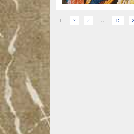
…
1
2
3
15