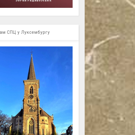
ам СПЦ у Луксембургу