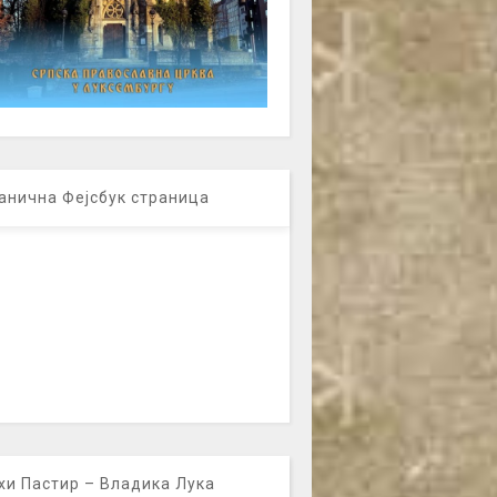
анична Фејсбук страница
хи Пастир – Владика Лука