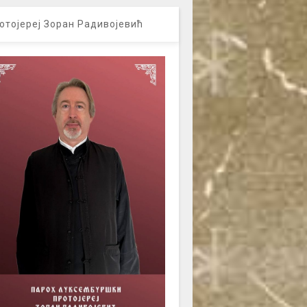
отојереј Зоран Радивојевић