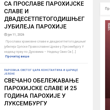
СА ПРОСЛАВЕ ПАРОХИЈСКЕ
Пр
СЛАВЕ И
ДВАДЕСЕТПЕТОГОДИШЊЕГ
ЈУБИЛЕЈА ПАРОХИЈЕ
јун 11, 2026
Прослава храмовне славе и двадесетпетогодишњег
јубилеја Српске Православне Цркве у Луксембургу У
недељу прву по Духовима – Недељу Свих Св [...]
Прочитај више
ПАРОХИЈА СВЕТОГ ЦАРА КОНСТАНТИНА И ЦАРИЦЕ
ЈЕЛЕНЕ
СВЕЧАНО ОБЕЛЕЖАВАЊЕ
ПАРОХИЈСКЕ СЛАВЕ И 25
ГОДИНА ПАРОХИЈЕ У
ЛУКСЕМБУРГУ