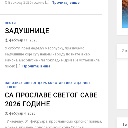
О Васкрсу 2026 године [...]
Прочитај више
ВЕСТИ
ЗАДУШНИЦЕ
фебруар 11, 2026
У суботу, пред недељу месопусну, празнујемо
Зв
задушнице које су у нашем народу познате и као
зимске, месопусне или покладне Црква је установила
посеб [...]
Прочитај више
ПАРОХИЈА СВЕТОГ ЦАРА КОНСТАНТИНА И ЦАРИЦЕ
ЈЕЛЕНЕ
СА ПРОСЛАВЕ СВЕТОГ САВЕ
2026 ГОДИНЕ
фебруар 4, 2026
У недељу, 01. фебруара, прослависмо српског принца,
Ти
монаха, игумана, првог архиепископа Српске