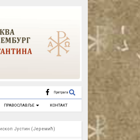
Претрага
ПРАВОСЛАВЉЕ
КОНТАКТ
ископ Јустин (Јеремић)