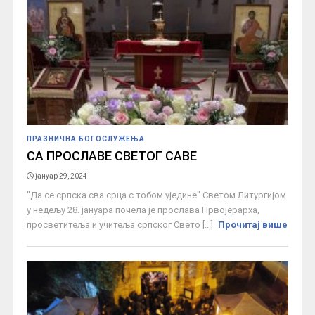
ПРАЗНИЧНА БОГОСЛУЖЕЊА
СА ПРОСЛАВЕ СВЕТОГ САВЕ
јануар 29, 2024
"Да се српска сва срца с тобом уједине" Светом Литургијом
у недељу 28. јануара почела је прослава Првојерарха,
просветитеља и учитеља српског Свето [...]
Прочитај више