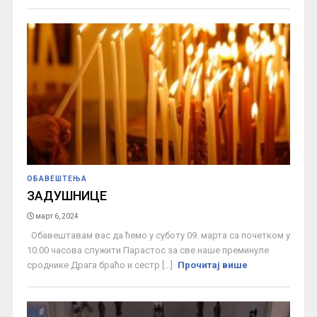
ОБАВЕШТЕЊА
ЗАДУШНИЦЕ
март 6, 2024
Обавештавам вас да ћемо у суботу 09. марта са почетком у
10.00 часова служити Парастос за све наше преминуле
сроднике Драга браћо и сестр [...]
Прочитај више