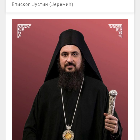
Епископ Јустин (Јеремић)