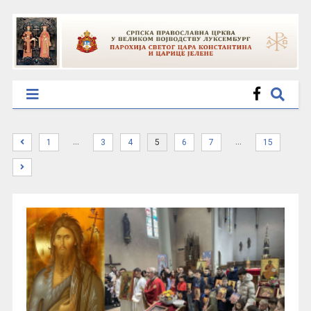
…
…
1
3
4
5
6
7
15