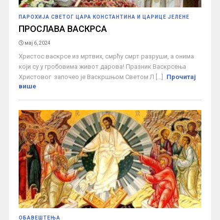
ПАРОХИЈА СВЕТОГ ЦАРА КОНСТАНТИНА И ЦАРИЦЕ ЈЕЛЕНЕ
ПРОСЛАВА ВАСКРСА
мај 6, 2024
Христос васкрсе из мртвих, смрћу смрт разруши, а онима
који су у гробовима живот дарова! Празник Васкрсења
Христовог започео је Васкршњом Светом Л [...]
Прочитај
више
ОБАВЕШТЕЊА