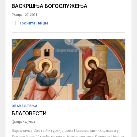
ВАСКРШЊА БОГОСЛУЖЕЊА
април 27, 2024
[...]
Прочитај више
ОБАВЕШТЕЊА
БЛАГОВЕСТИ
април 4, 2024
Заједничка Света Литургија свих Православних цркава у
Луксембургу У трећу недељу Крстопоклону Великог Часног