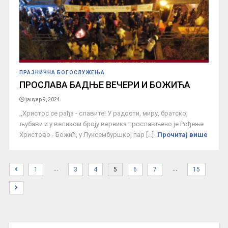
ПРАЗНИЧНА БОГОСЛУЖЕЊА
ПРОСЛАВА БАДЊЕ ВЕЧЕРИ И БОЖИЋА
јануар 9, 2024
,,Христос се рађа - славите! У радости, миру, братској
љубави и у великом броју верника прослављено је Рођење
Христово - Божић, у Луксембуршкој пар [...]
Прочитај више
…
…
1
3
4
5
6
7
15