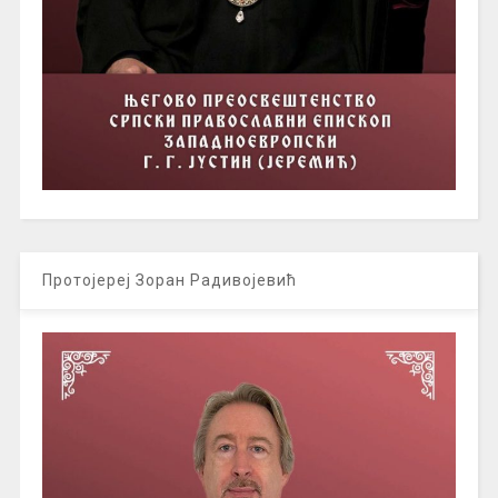
Протојереј Зоран Радивојевић