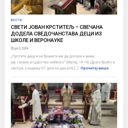
ВЕСТИ
СВЕТИ ЈОВАН КРСТИТЕЉ – СВЕЧАНА
ДОДЕЛА СВЕДОЧАНСТАВА ДЕЦИ ИЗ
ШКОЛЕ И ВЕРОНАУКЕ
јул 3, 2024
„Пустите децу и не браните им да долазе к мени,
јер таквих је Царство небеско“ (Матеј, 19:14) Драга браћо и
сестре, у недељу 07. јула на дан рођ [...]
Прочитај више