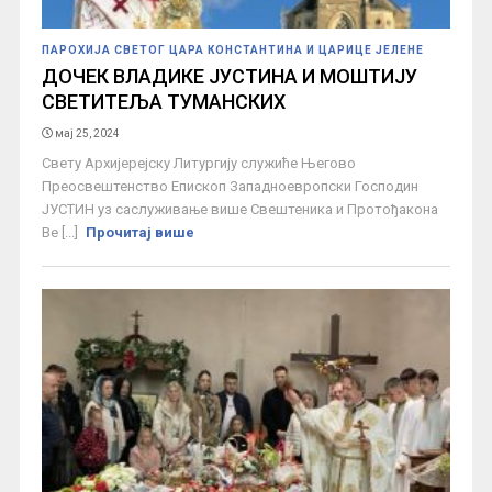
ПАРОХИЈА СВЕТОГ ЦАРА КОНСТАНТИНА И ЦАРИЦЕ ЈЕЛЕНЕ
ДОЧЕК ВЛАДИКЕ ЈУСТИНА И МОШТИЈУ
СВЕТИТЕЉА ТУМАНСКИХ
мај 25, 2024
Свету Архијерејску Литургију служиће Његово
Преосвештенство Епископ Западноевропски Господин
ЈУСТИН уз саслуживање више Свештеника и Протођакона
Ве [...]
Прочитај више