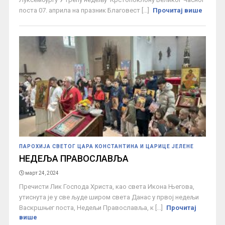
поста 07. априла на празник Благовест [...]
Прочитај више
ПАРОХИЈА СВЕТОГ ЦАРА КОНСТАНТИНА И ЦАРИЦЕ ЈЕЛЕНЕ
НЕДЕЉА ПРАВОСЛАВЉА
март 24, 2024
Пречисти Лик Господа Христа, као света Икона Његова,
утиснута је у све људе широм света Данас у првој недељи
Васкршњег поста, Недељи Православља, к [...]
Прочитај
више